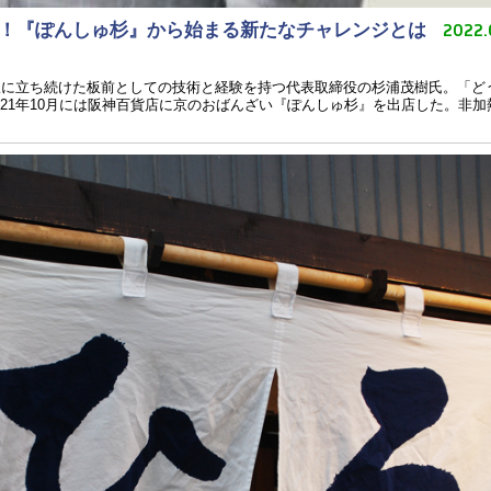
2022.
店！『ぽんしゅ杉』から始まる新たなチャレンジとは
一線に立ち続けた板前としての技術と経験を持つ代表取締役の杉浦茂樹氏。「ど
021年10月には阪神百貨店に京のおばんざい『ぽんしゅ杉』を出店した。非