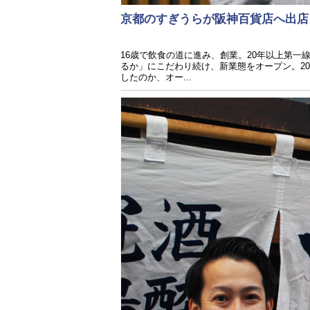
京都のすぎうらが阪神百貨店へ出
16歳で飲食の道に進み、創業。20年以上第
るか」にこだわり続け、新業態をオープン。2
したのか、オー...