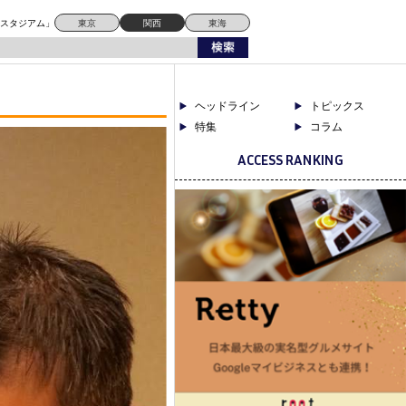
ドスタジアム」
東京
関西
東海
ヘッドライン
トピックス
特集
コラム
ACCESS RANKING
なんば
お初天神
お初天神裏参道
あべの
テイクアウト
デリバリー
ハーバーランド
三宮
のモザイク
ワイン
三ノ宮
三宮 神戸
京都
兵庫
中京区
京橋
元町
中崎町
住吉
大阪
北新地
南船場
天満
天王
十三
堂島
心斎橋
寺
奈良
嵐山
心斎橋 ミナミ
日本橋
梅田
神戸
福島
日本酒
本町
河原町
祇園
肥後橋
茶屋町
立ち飲み
自然派ワイン
西宮