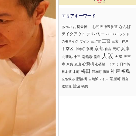
難波
道頓堀
鶴橋