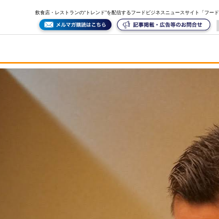
飲食店・レストランの“トレンド”を配信するフードビジネスニュースサイト「フー