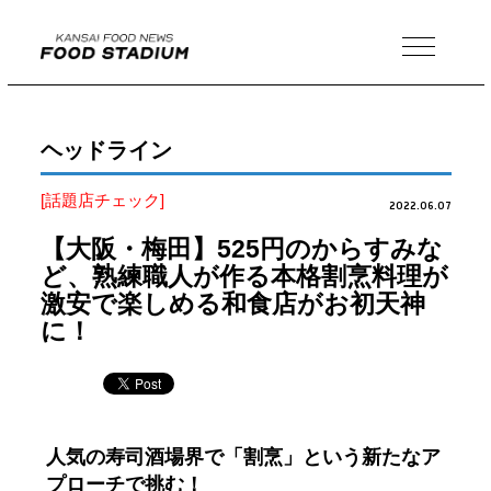
MENU
ヘッドライン
[話題店チェック]
2022.06.07
【大阪・梅田】525円のからすみな
ど、熟練職人が作る本格割烹料理が
激安で楽しめる和食店がお初天神
に！
人気の寿司酒場界で「割烹」という新たなア
プローチで挑む！