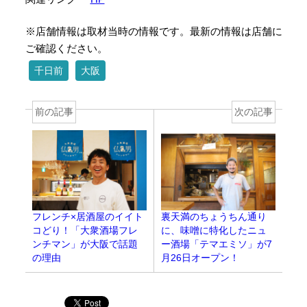
※店舗情報は取材当時の情報です。最新の情報は店舗に
ご確認ください。
千日前
大阪
前の記事
次の記事
フレンチ×居酒屋のイイト
裏天満のちょうちん通り
コどり！「大衆酒場フレ
に、味噌に特化したニュ
ンチマン」が大阪で話題
ー酒場「テマエミソ」が7
の理由
月26日オープン！