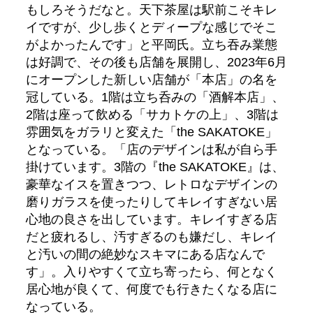
もしろそうだなと。天下茶屋は駅前こそキレ
イですが、少し歩くとディープな感じでそこ
がよかったんです」と平岡氏。立ち吞み業態
は好調で、その後も店舗を展開し、2023年6月
にオープンした新しい店舗が「本店」の名を
冠している。1階は立ち呑みの「酒解本店」、
2階は座って飲める「サカトケの上」、3階は
雰囲気をガラリと変えた「the SAKATOKE」
となっている。「店のデザインは私が自ら手
掛けています。3階の『the SAKATOKE』は、
豪華なイスを置きつつ、レトロなデザインの
磨りガラスを使ったりしてキレイすぎない居
心地の良さを出しています。キレイすぎる店
だと疲れるし、汚すぎるのも嫌だし、キレイ
と汚いの間の絶妙なスキマにある店なんで
す」。入りやすくて立ち寄ったら、何となく
居心地が良くて、何度でも行きたくなる店に
なっている。