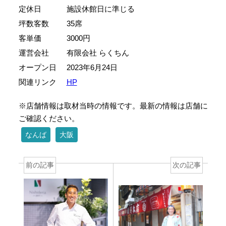
定休日
施設休館日に準じる
坪数客数
35席
客単価
3000円
運営会社
有限会社 らくちん
オープン日
2023年6月24日
関連リンク
HP
※店舗情報は取材当時の情報です。最新の情報は店舗に
ご確認ください。
なんば
大阪
前の記事
次の記事