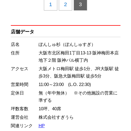
1
2
3
店舗データ
店名
ぽんしゅ杉（ぽんしゅすぎ）
住所
大阪市北区梅田1丁目13-13 阪神梅田本店
地下２階 阪神バル横丁内
アクセス
大阪メトロ梅田駅 徒歩1分、JR大阪駅 徒
歩3分、阪急大阪梅田駅 徒歩5分
営業時間
11:00～23:00 (L.O. 22:30)
定休日
無（年中無休） ※その他施設の営業に
準ずる
坪数客数
10坪、40席
運営会社
株式会社すぎうら
関連リンク
HP