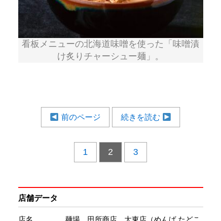
看板メニューの北海道味噌を使った「味噌漬
け炙りチャーシュー麺」。
前のページ
続きを読む
1
2
3
店舗データ
店名
麺場 田所商店 大東店（めんば たどこ