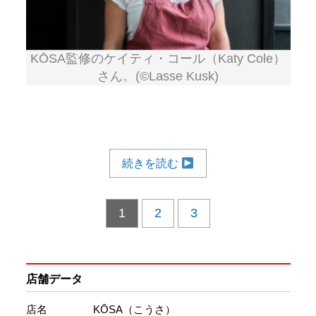
KŌSA監修のケイティ・コール（Katy Cole）
さん。(©Lasse Kusk)
続きを読む
1
2
3
店舗データ
店名
KŌSA（こうさ）