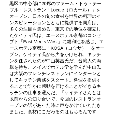
黒区の中心部に20席のファーム・トゥ・テー
ブル・レストラン「Locale（ロカール）」を
オープン。日本の旬の食材を世界の料理のイ
ンスピレーションとともに提供する同店は、
多くの注目を集める。東京での地位を確立し
たケイティ氏は、エースホテル京都のコンセ
プト「East Meets West」に親和性を感じ、エ
ースホテル京都に「KŌSA（コウサ）」をオー
プン。ケイティ氏から声をかけられ、キッチ
ンを任されたのが中山英昌氏だ。台湾人の両
親を持ち、スイスでホテル学を学んだ中山氏
は大阪のフレンチレストランにインターンと
してキッチン業務をスタート。料理を提供す
ることで誰かに感動を届けることができるキ
ッチンの仕事を選んだ。「ケイティさんとは
以前からの知り合いで、今回のレストランオ
ープンの話があった時に声をかけていただき
ました。食材にこだわるのはもちろんです