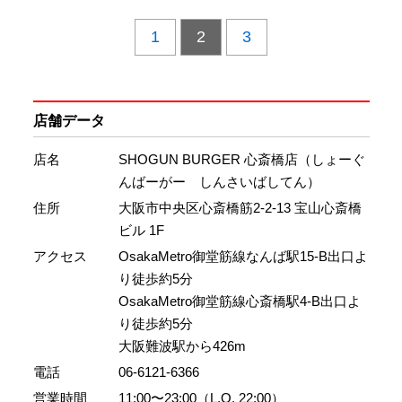
1
2
3
店舗データ
店名
SHOGUN BURGER 心斎橋店（しょーぐ
んばーがー しんさいばしてん）
住所
大阪市中央区心斎橋筋2-2-13 宝山心斎橋
ビル 1F
アクセス
OsakaMetro御堂筋線なんば駅15-B出口よ
り徒歩約5分
OsakaMetro御堂筋線心斎橋駅4-B出口よ
り徒歩約5分
大阪難波駅から426m
電話
06-6121-6366
営業時間
11:00〜23:00（L.O. 22:00）