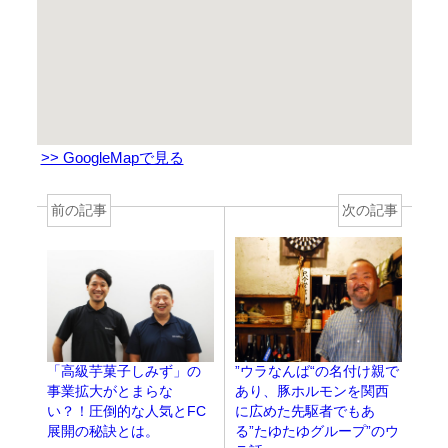
>> GoogleMapで見る
前の記事
次の記事
”ウラなんば“の名付け親で
「高級芋菓子しみず」の
あり、豚ホルモンを関西
事業拡大がとまらな
に広めた先駆者でもあ
い？！圧倒的な人気とFC
る”たゆたゆグループ”のウ
展開の秘訣とは。