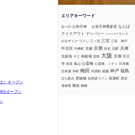
なんば
お初天神
お初天神裏参道
あべの
テイクアウト
デリバリー
ハーバーランド
三宮
のモザイク
ワイン
三ノ宮
三宮 神戸
京都
兵庫
中京区
京橋
元町
中崎町
住吉
大阪
北新地
南船場
天満
天王
十三
堂島
心斎橋
寺
奈良
嵐山
心斎橋 ミナミ
日本橋
梅田
神戸
福島
日本酒
本町
河原町
祇園
肥後橋
茶屋町
立ち飲み
自然派ワイン
西宮
（土）オープン
難波
道頓堀
鶴橋
29日オープン
ン