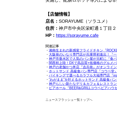
実施し、配膳ロボット導入による非
【店舗情報】
店名：
SORAYUME（ソラユメ）
住所：
神戸市中央区栄町通１丁目２－
HP：
https://sorayume.cafe
関連記事
・
湘南生まれの新感覚フライドチキン『ROCKET 
・
大阪発のいなり専門店が兵庫県初進出！『一
・
神戸市垂水区で人気のパン屋が元町に『食パン
・
関西初上陸！DXで高品質×低価格のグルメ
・
神戸の老舗かつ丼店『吉兵衛』がオンライン
・
ホットサンド 高級食パン専門店『コウベ堂』が
・
バイキングで選べるカラフル大福専門店『ir
・
“わがまま”を叶えるホットサンド 高級食パン
・
神戸らしい新たなデリ＆カフェ＆レストラン 『
・
ビアホール『BEER&GRILLコウベビアハ
ニュースフラッシュ一覧トップへ