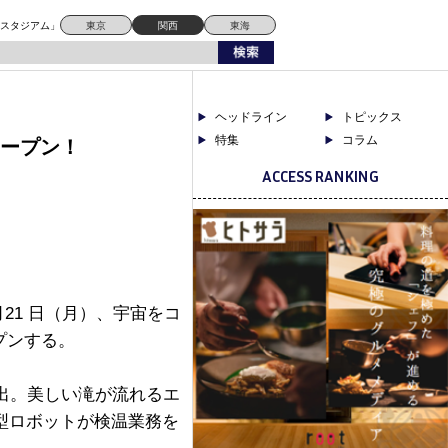
ドスタジアム」
東京
関西
東海
ヘッドライン
トピックス
特集
コラム
オープン！
ACCESS RANKING
21 日（月）、宇宙をコ
プンする。
出。美しい滝が流れるエ
型ロボットが検温業務を