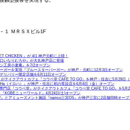
接触型接客を実現する。
１ ＭＲＳＸビル1F
CHICKEN 』が 4/1 神戸元町に上陸！
口いなりむろや』が大丸神戸店に登場
工房小麦庵』を7/2オープン
バーガーを実現『ブルースターバーガー』が神戸・元町に12月3日オープン
デリバリー限定店舗を6月11日オープン
テイクアウトカフェ『コウベ堂 CAFE TO GO』を神戸・住吉に5月29日
oHa（イロハ）』が神戸・住吉に初の常設店を6月4日（金）オープン
専門店『コウベ堂』がテイクアウトカフェ『コウベ堂 CAFE TO GO』を5月
KOBEニューワールド』4月24日(土)オープン
ウゼ』とアミューズメント施設『namco三宮OS』が神戸三宮に2店舗同時オープ