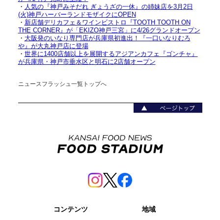
・
人気の『神戸みそだれ ぎょうざの一休』の姉妹店を3月2日
(火)神戸ハーバーランドモザイクにOPEN
・
新店舗デリカフェ＆ワインビストロ『TOOTH TOOTH ON
THE CORNER』が「EKIZO神戸三宮」に4/26グランドオープン
・
大阪発のいなり専門店が兵庫県初進出！『一口いなりむろ
や』が大丸神戸店に登場
・
世界に1400店舗以上を展開するアジアンカフェ『ゴンチャ』
が兵庫県・神戸市垂水区と明石に2店舗オープン
ニュースフラッシュ一覧トップへ
コンテンツ
地域