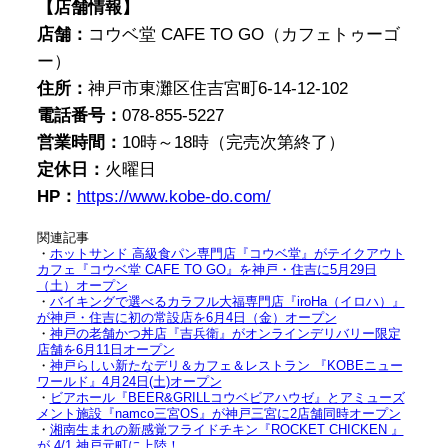
【店舗情報】
店舗：
コウベ堂 CAFE TO GO（カフェトゥーゴ
ー）
住所：
神戸市東灘区住吉宮町6-14-12-102
電話番号：
078-855-5227
営業時間：
10時～18時（完売次第終了）
定休日：
火曜日
HP：
https://www.kobe-do.com/
関連記事
・
ホットサンド 高級食パン専門店『コウベ堂』がテイクアウト
カフェ『コウベ堂 CAFE TO GO』を神戸・住吉に5月29日
（土）オープン
・
バイキングで選べるカラフル大福専門店『iroHa（イロハ）』
が神戸・住吉に初の常設店を6月4日（金）オープン
・
神戸の老舗かつ丼店『吉兵衛』がオンラインデリバリー限定
店舗を6月11日オープン
・
神戸らしい新たなデリ＆カフェ＆レストラン 『KOBEニュー
ワールド』4月24日(土)オープン
・
ビアホール『BEER&GRILLコウベビアハウゼ』とアミューズ
メント施設『namco三宮OS』が神戸三宮に2店舗同時オープン
・
湘南生まれの新感覚フライドチキン『ROCKET CHICKEN 』
が 4/1 神戸元町に上陸！