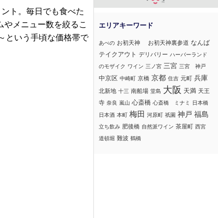
ポイント。毎日でも食べた
ムやメニュー数を絞るこ
円～という手頃な価格帯で
なんば
お初天神
お初天神裏参道
あべの
テイクアウト
デリバリー
ハーバーランド
三宮
のモザイク
ワイン
三ノ宮
三宮 神戸
京都
兵庫
中京区
京橋
元町
中崎町
住吉
大阪
北新地
南船場
天満
天王
十三
堂島
心斎橋
寺
奈良
嵐山
心斎橋 ミナミ
日本橋
梅田
神戸
福島
日本酒
本町
河原町
祇園
肥後橋
茶屋町
立ち飲み
自然派ワイン
西宮
難波
道頓堀
鶴橋