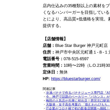
店内仕込みの35種類以上の素材をブ
くなるハンバーガーを目指している
とにより、高品質×低価格を実現。
提供する。
【店舗情報】
店舗：
Blue Star Burger 神戸元町店
住所：
神戸市中央区元町通１-８-１
電話番号：
078-515-6597
営業時間：
10時〜22時（L.O.2
定休日：
無休
HP:
https://bluestarburger.com/
関連記事
・
冷凍バナナで作るバナナジュース専門店『ASHIY
・
今、神戸で話題のベーカリー『バカンス』が
・
梅田の人気店が兵庫に初出店！西宮北口駅前に
・
大阪発・女子高生考案の 「飲むわらびもち」
・
IT企業がコロナ禍で初の飲食店開業へ挑戦！