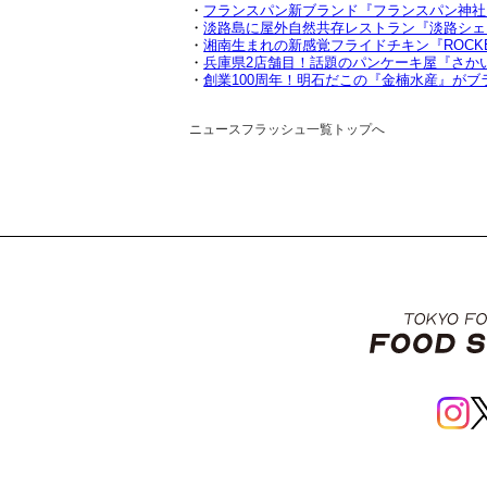
・
フランスパン新ブランド『フランスパン神社】
・
淡路島に屋外自然共存レストラン『淡路シェ
・
湘南生まれの新感覚フライドチキン『ROCKET 
・
兵庫県2店舗目！話題のパンケーキ屋『さかい珈
・
創業100周年！明石だこの『金楠水産』が
ニュースフラッシュ一覧トップへ