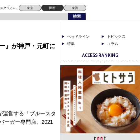
ドスタジアム」
東京
関西
東海
ヘッドライン
トピックス
特集
コラム
ガー』が神戸・元町に
ACCESS RANKING
が運営する「ブルースタ
ーガー専門店。2021