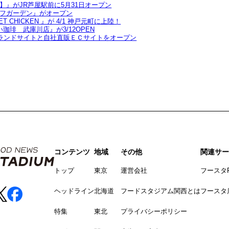
』がJR芦屋駅前に5月31日オープン
フガーデン』がオープン
CHICKEN 』が 4/1 神戸元町に上陸！
琲 武庫川店』が3/12OPEN
ブランドサイトと自社直販ＥＣサイトをオープン
コンテンツ
地域
その他
関連サー
トップ
東京
運営会社
フースタ
ヘッドライン
北海道
フードスタジアム関西とは
フースタ
特集
東北
プライバシーポリシー