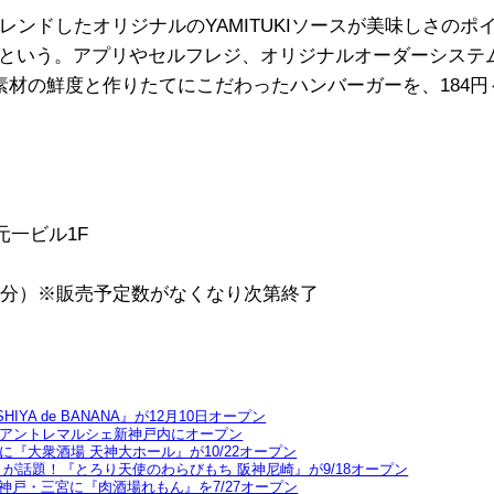
レンドしたオリジナルのYAMITUKIソースが美味しさの
という。アプリやセルフレジ、オリジナルオーダーシステ
素材の鮮度と作りたてにこだわったハンバーガーを、184
元一ビル1F
1時30分）※販売予定数がなくなり次第終了
A de BANANA』が12月10日オープン
アントレマルシェ新神戸内にオープン
『大衆酒場 天神大ホール』が10/22オープン
が話題！『とろり天使のわらびもち 阪神尼崎』が9/18オープン
神戸・三宮に『肉酒場れもん』を7/27オープン