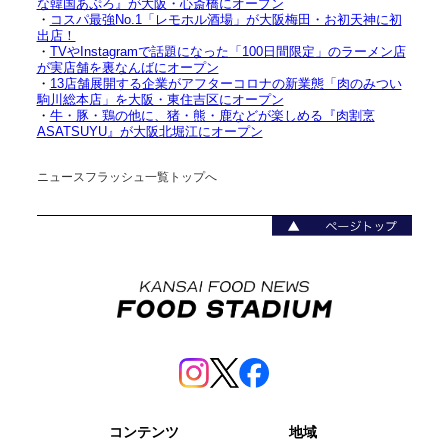
な韓国あぷろ』が大阪・心斎橋にオープン
・
コスパ最強No.1「レモホル酒場」が大阪梅田・お初天神に初
出店！
・
TVやInstagramで話題になった「100日間限定」のラーメン店
が実店舗を裏なんばにオープン
・
13店舗展開する企業がアフターコロナの新業態「肉のみつい
駒川総本店」を大阪・東住吉区にオープン
・
牛・豚・鶏の他に、猪・熊・鹿などが楽しめる『肉割烹
ASATSUYU』が大阪北堀江にオープン
ニュースフラッシュ一覧トップへ
コンテンツ
地域