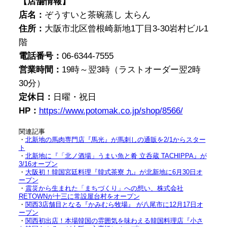
【店舗情報】
店名：
ぞうすいと茶碗蒸し 太らん
住所：
大阪市北区曾根崎新地1丁目3-30岩村ビル1
階
電話番号：
06-6344-7555
営業時間：
19時～翌3時（ラストオーダー翌2時
30分）
定休日：
日曜・祝日
HP：
https://www.potomak.co.jp/shop/8566/
関連記事
・
北新地の馬肉専門店『馬光』が馬刺しの通販を2/1からスター
ト
・
北新地に『「北ノ酒場」うまい魚と肴 立呑蔵 TACHIPPA』が
3/16オープン
・
大阪初！韓国宮廷料理『韓式茶寮 九』が北新地に6月30日オ
ープン
・
震災から生まれた「まちづくり」への想い、株式会社
RETOWNが十三に常設屋台村をオープン
・
関西3店舗目となる『かみむら牧場』 が八尾市に12月17日オ
ープン
・
関西初出店！本場韓国の雰囲気を味わえる韓国料理店『小さ