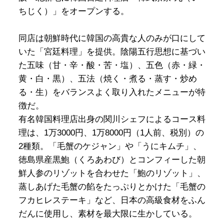
ちじく）」をオープンする。
同店は朝鮮時代に韓国の高貴な人のみが口にして
いた「宮廷料理」を提供。陰陽五行思想に基づい
た五味（甘・辛・酸・苦・塩）、五色（赤・緑・
黄・白・黒）、五法（焼く・煮る・蒸す・炒め
る・生）をバランスよく取り入れたメニューが特
徴だ。
有名韓国料理店出身の関川シェフによるコース料
理は、1万3000円、1万8000円（1人前、税別）の
2種類。「毛蟹のケジャン」や「うにキムチ」、
徳島県産黒鮑（くろあわび）とコンフィーした朝
鮮人参のリゾットを合わせた「鮑のリゾット」、
蒸しあげた毛蟹の餡をたっぷりとかけた「毛蟹の
フカヒレステーキ」など、日本の高級食材をふん
だんに使用し、素材を最大限に生かしている。