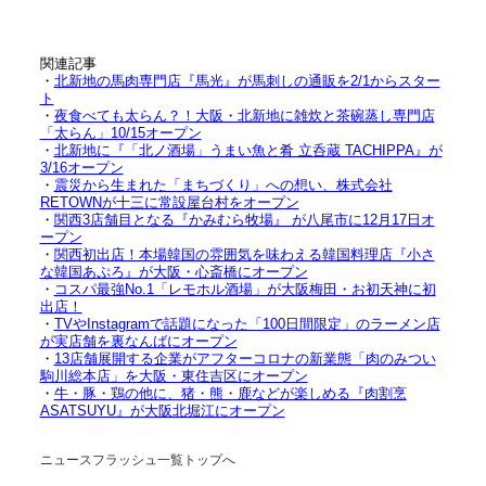
関連記事
・
北新地の馬肉専門店『馬光』が馬刺しの通販を2/1からスター
ト
・
夜食べても太らん？！大阪・北新地に雑炊と茶碗蒸し専門店
「太らん」10/15オープン
・
北新地に『「北ノ酒場」うまい魚と肴 立呑蔵 TACHIPPA』が
3/16オープン
・
震災から生まれた「まちづくり」への想い、株式会社
RETOWNが十三に常設屋台村をオープン
・
関西3店舗目となる『かみむら牧場』 が八尾市に12月17日オ
ープン
・
関西初出店！本場韓国の雰囲気を味わえる韓国料理店『小さ
な韓国あぷろ』が大阪・心斎橋にオープン
・
コスパ最強No.1「レモホル酒場」が大阪梅田・お初天神に初
出店！
・
TVやInstagramで話題になった「100日間限定」のラーメン店
が実店舗を裏なんばにオープン
・
13店舗展開する企業がアフターコロナの新業態「肉のみつい
駒川総本店」を大阪・東住吉区にオープン
・
牛・豚・鶏の他に、猪・熊・鹿などが楽しめる『肉割烹
ASATSUYU』が大阪北堀江にオープン
ニュースフラッシュ一覧トップへ