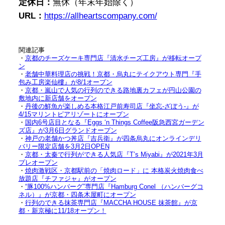
定休日：
無休（年末年始除く）
URL：
https://allheartscompany.com/
関連記事
・
京都のチーズケーキ専門店『清水チーズ工房』が移転オープ
ン
・
老舗中華料理店の挑戦！京都・烏丸にテイクアウト専門『手
包み工房楽仙樓』が8/1オープン
・
京都・嵐山で人気の行列のできる路地裏カフェが円山公園の
敷地内に新店舗をオープン
・
丹後の鮮魚が楽しめる本格江戸前寿司店『坐忘-ざぼう-』が
4/15マリントピアリゾートにオープン
・
国内6号店目となる『Eggs ‘n Things Coffee阪急西宮ガーデン
ズ店』が3月6日グランドオープン
・
神戸の老舗かつ丼店『吉兵衛』が四条烏丸にオンラインデリ
バリー限定店舗を3月2日OPEN
・
京都・太秦で行列ができる人気店『T’s Miyabi』が2021年3月
プレオープン
・
焼肉激戦区・京都駅前の「焼肉ロード」に 本格炭火焼肉食べ
放題店『チファジャ』がオープン
・
“豚100%ハンバーグ”専門店『Hamburg Conel （ハンバーグコ
ネル）』が京都・四条木屋町にオープン
・
行列のできる抹茶専門店『MACCHA HOUSE 抹茶館』が京
都・新京極に11/18オープン！