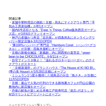
関連記事
・
老舗中華料理店の挑戦！京都・烏丸にテイクアウト専門『手
包み工房楽仙樓』が8/1オープン
・
国内6号店目となる『Eggs ‘n Things Coffee阪急西宮ガーデン
ズ店』が3月6日グランドオープン
・
神戸の老舗かつ丼店『吉兵衛』が四条烏丸にオンラインデリ
バリー限定店舗を3月2日OPEN
・
“豚100%ハンバーグ”専門店『Hamburg Conel （ハンバーグコ
ネル）』が京都・四条木屋町にオープン
・
京都の新複合施設「新風館」内に関西初の直営店『green
bean to bar CHOCOLATE』を6/11オープン
・
自宅でインスタ映え！『溢れるボロネーゼバーガー』のテイ
クアウトがスタート
・
「京都蒸溜所」のブランドハウス『The House of KI NO BI』
(季の美 House) が3月28日京都にオープン
・
ミシュラン1つ星を獲得した焼鳥店の分店『鳥さき』が京都に
11月5日OPEN
・
京都・嵐山で人気の行列のできる路地裏カフェが円山公園の
敷地内に新店舗をオープン
・
丹後の鮮魚が楽しめる本格江戸前寿司店『坐忘-ざぼう-』が
4/15マリントピアリゾートにオープン
ニュースフラッシュ一覧トップへ