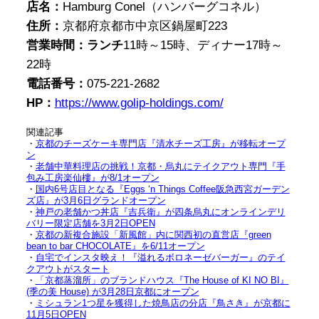
店名：
Hamburg Conel（ハンバーグコネル）
住所：
京都府京都市中京区鍋屋町223
営業時間：ランチ
11時～15時、ディナー17時～
22時
電話番号：
075-221-2682
HP：
https://www.golip-holdings.com/
関連記事
・
京都のチーズケーキ専門店『清水チーズ工房』が移転オープ
ン
・
老舗中華料理店の挑戦！京都・烏丸にテイクアウト専門『手
包み工房楽仙樓』が8/1オープン
・
国内6号店目となる『Eggs ‘n Things Coffee阪急西宮ガーデン
ズ店』が3月6日グランドオープン
・
神戸の老舗かつ丼店『吉兵衛』が四条烏丸にオンラインデリ
バリー限定店舗を3月2日OPEN
・
京都の新複合施設「新風館」内に関西初の直営店『green
bean to bar CHOCOLATE』を6/11オープン
・
自宅でインスタ映え！『溢れるボロネーゼバーガー』のテイ
クアウトがスタート
・
「京都蒸溜所」のブランドハウス『The House of KI NO BI』
(季の美 House) が3月28日京都にオープン
・
ミシュラン1つ星を獲得した焼鳥店の分店『鳥さき』が京都に
11月5日OPEN