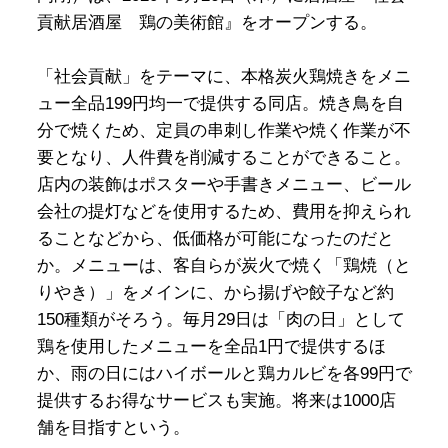
貢献居酒屋 鶏の美術館』をオープンする。
「社会貢献」をテーマに、本格炭火鶏焼きをメニ
ュー全品199円均一で提供する同店。焼き鳥を自
分で焼くため、定員の串刺し作業や焼く作業が不
要となり、人件費を削減することができること。
店内の装飾はポスターや手書きメニュー、ビール
会社の提灯などを使用するため、費用を抑えられ
ることなどから、低価格が可能になったのだと
か。メニューは、客自らが炭火で焼く「鶏焼（と
りやき）」をメインに、から揚げや餃子など約
150種類がそろう。毎月29日は「肉の日」として
鶏を使用したメニューを全品1円で提供するほ
か、雨の日にはハイボールと鶏カルビを各99円で
提供するお得なサービスも実施。将来は1000店
舗を目指すという。