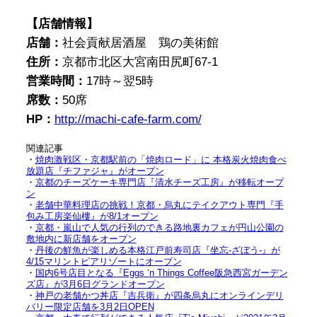
【店舗情報】
店舗：
社会貢献居酒屋 鶏の美術館
住所：
京都市北区大宮南田尻町67-1
営業時間：
17時～翌5時
席数：
50席
HP：
http://machi-cafe-farm.com/
関連記事
・
焼肉激戦区・京都駅前の「焼肉ロード」に 本格炭火焼肉食べ
放題店『チファジャ』がオープン
・
京都のチーズケーキ専門店『清水チーズ工房』が移転オープ
ン
・
老舗中華料理店の挑戦！京都・烏丸にテイクアウト専門『手
包み工房楽仙樓』が8/1オープン
・
京都・嵐山で人気の行列のできる路地裏カフェが円山公園の
敷地内に新店舗をオープン
・
丹後の鮮魚が楽しめる本格江戸前寿司店『坐忘-ざぼう-』が
4/15マリントピアリゾートにオープン
・
国内6号店目となる『Eggs ‘n Things Coffee阪急西宮ガーデン
ズ店』が3月6日グランドオープン
・
神戸の老舗かつ丼店『吉兵衛』が四条烏丸にオンラインデリ
バリー限定店舗を3月2日OPEN