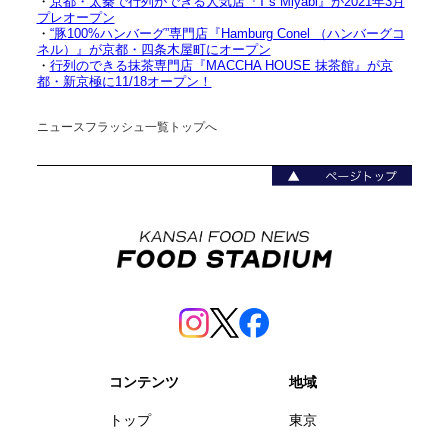
・
京都・太秦で行列ができる人気店『T’s Miyabi』が2021年3月
プレオープン
・
“豚100%ハンバーグ”専門店『Hamburg Conel （ハンバーグコ
ネル）』が京都・四条木屋町にオープン
・
行列のできる抹茶専門店『MACCHA HOUSE 抹茶館』が京
都・新京極に11/18オープン！
ニュースフラッシュ一覧トップへ
コンテンツ
地域
トップ
東京