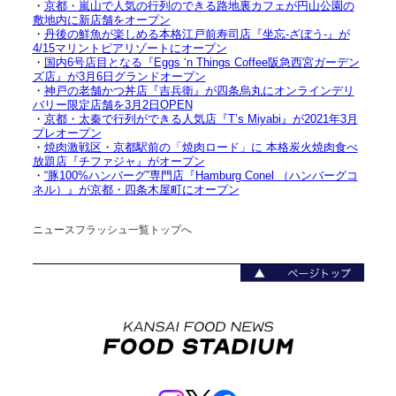
・
京都・嵐山で人気の行列のできる路地裏カフェが円山公園の
敷地内に新店舗をオープン
・
丹後の鮮魚が楽しめる本格江戸前寿司店『坐忘-ざぼう-』が
4/15マリントピアリゾートにオープン
・
国内6号店目となる『Eggs ‘n Things Coffee阪急西宮ガーデン
ズ店』が3月6日グランドオープン
・
神戸の老舗かつ丼店『吉兵衛』が四条烏丸にオンラインデリ
バリー限定店舗を3月2日OPEN
・
京都・太秦で行列ができる人気店『T’s Miyabi』が2021年3月
プレオープン
・
焼肉激戦区・京都駅前の「焼肉ロード」に 本格炭火焼肉食べ
放題店『チファジャ』がオープン
・
“豚100%ハンバーグ”専門店『Hamburg Conel （ハンバーグコ
ネル）』が京都・四条木屋町にオープン
ニュースフラッシュ一覧トップへ