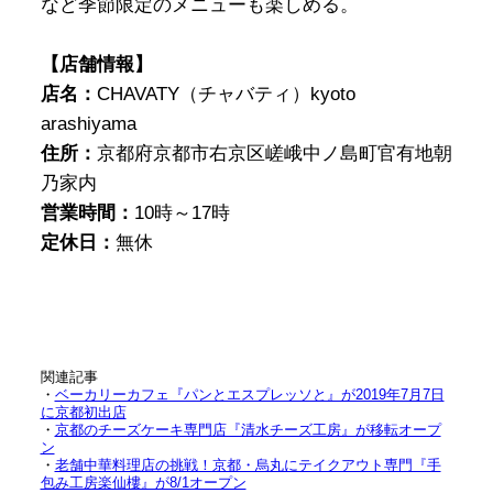
など季節限定のメニューも楽しめる。
【店舗情報】
店名：
CHAVATY（チャバティ）kyoto
arashiyama
住所：
京都府京都市右京区嵯峨中ノ島町官有地朝
乃家内
営業時間：
10時～17時
定休日：
無休
関連記事
・
ベーカリーカフェ『パンとエスプレッソと』が2019年7月7日
に京都初出店
・
京都のチーズケーキ専門店『清水チーズ工房』が移転オープ
ン
・
老舗中華料理店の挑戦！京都・烏丸にテイクアウト専門『手
包み工房楽仙樓』が8/1オープン