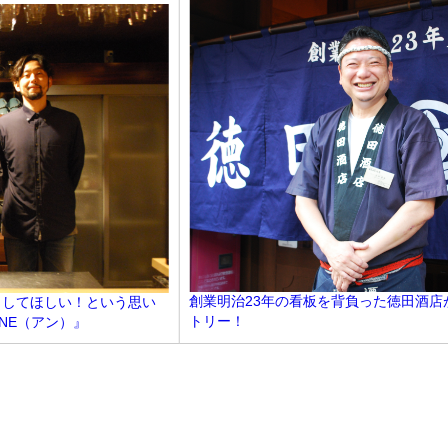
創業明治23年の看板を背負った徳田酒店
出してほしい！という思い
トリー！
NE（アン）』