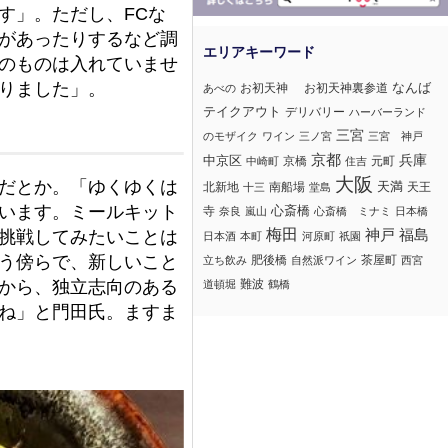
す」。ただし、FCな
があったりするなど調
のものは入れていませ
りました」。
なんば
お初天神
お初天神裏参道
あべの
テイクアウト
デリバリー
ハーバーランド
三宮
のモザイク
ワイン
三ノ宮
三宮 神戸
京都
兵庫
中京区
京橋
元町
中崎町
住吉
大阪
だとか。「ゆくゆくは
北新地
南船場
天満
天王
十三
堂島
います。ミールキット
心斎橋
寺
奈良
嵐山
心斎橋 ミナミ
日本橋
梅田
神戸
挑戦してみたいことは
福島
日本酒
本町
河原町
祇園
う傍らで、新しいこと
肥後橋
茶屋町
立ち飲み
自然派ワイン
西宮
から、独立志向のある
難波
道頓堀
鶴橋
ね」と門田氏。ますま