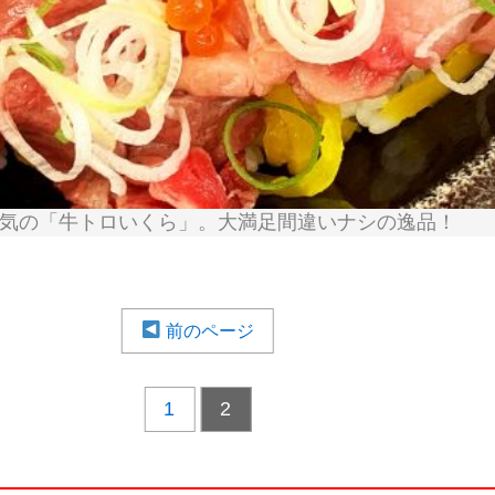
気の「牛トロいくら」。大満足間違いナシの逸品！
前のページ
1
2