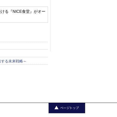
な挑戦をし続ける『NICE食堂』がオー
！
破する未来戦略～