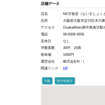
店舗データ
店名
NICE食堂（ないすしょく
住所
大阪府大阪市淀川区木川東2-
アクセス
OsakaMetro西中島南方
電話
06-6306-6656
定休日
なし
坪数客数
30坪、20席
客単価
1000円
運営会社
株式会社N・I
関連リンク
HP
大阪
西中島南方