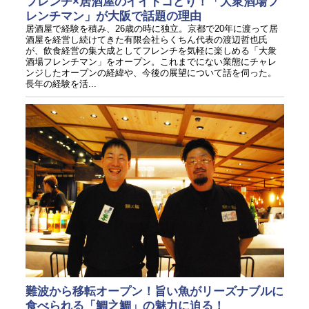
フレンチ×居酒屋のイイトコどり！「大衆酒場フ
レンチマン」が大阪で話題の理由
居酒屋で経験を積み、26歳の時に独立。京都で20年に渡って居
酒屋を経営し続けてきた有限会社らくちん代表の渡辺哲也氏
が、飲食経営の集大成としてフレンチを気軽に楽しめる「大衆
酒場フレンチマン」をオープン。これまでにない業態にチャレ
ンジしたオープンの経緯や、今後の展望について話を伺った。
長年の経験を活...
難波から移転オープン！旨い魚がリーズナブルに
食べられる「鯛之鯛」の魅力に迫る！