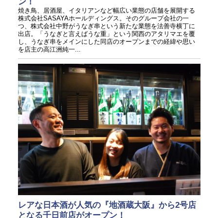
ン！
焼き鳥、居酒屋、イタリアンなど幅広い業態の店舗を展開する
株式会社SASAYAホールディングス。そのグループ会社の一
つ、株式会社中野がうなぎ串という新たな業態を法善寺横丁に
出店。「うなぎと言えばうな重」という関西のアタリマエを覆
し、うなぎ串をメインにした同店のオープンまでの経緯や思い
を店主の高江洲純一...
レアな日本酒が人気の『地酒蔵大阪』から2号店
となる千日前店がオープン！