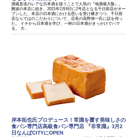
酒蔵直送のレアな日本酒を扱うことで人気の『地酒蔵大阪』。
難波の本店に続き、2021年2月8日に2号店となる千日前店がオー
プンした。本店の日本酒にかける思いを受け継ぎつつ、千日前
店ならではのこだわりについて、店長の高野伸一氏に話を伺っ
た。 イチから日本酒を学び、一杯の日本酒がきっかけでハマ
る。 大...
岸本拓也氏プロデュース！常識を覆す美味しさの
食パン専門店高級食パン専門店 『非常識』3月2
日なんばCITYにOPEN