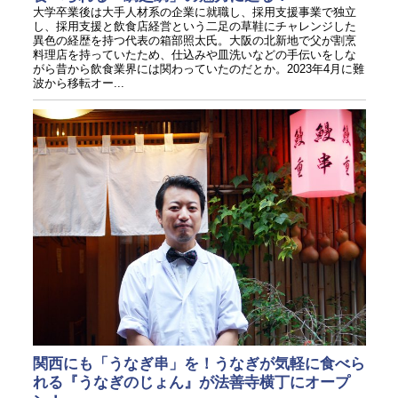
大学卒業後は大手人材系の企業に就職し、採用支援事業で独立
し、採用支援と飲食店経営という二足の草鞋にチャレンジした
異色の経歴を持つ代表の箱部照太氏。大阪の北新地で父が割烹
料理店を持っていたため、仕込みや皿洗いなどの手伝いをしな
がら昔から飲食業界には関わっていたのだとか。2023年4月に難
波から移転オー...
関西にも「うなぎ串」を！うなぎが気軽に食べら
れる『うなぎのじょん』が法善寺横丁にオープ