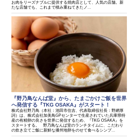
お肉をリーズナブルに提供する焼肉店として、人気の店舗。新
たな店舗でも、これまで積み重ねてきたノ...
『野乃鳥なんば堂』から、たまごかけご飯を世界
へ発信する『TKG OSAKA』がスタート！
株式会社野乃鳥（本社：池田市住吉、代表取締役社長：野網厚
詞）は、株式会社加美鳥GPセンターで生産されていた兵庫県特
産の有精卵の良さを世界に発信するため、『TKG OSAKA』を
スタートする。 野乃鳥なんば堂のランチタイムに、こだわり
の炊き立てご飯に新鮮な播州地卵をのせて食べるシンプ...