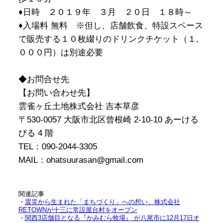
♦日時 ２０１９年 ３月 ２０日 １８時～
♦入場料 無料 ※但し、店舗飲食、特設スペース
で販売する１０枚綴りのドリンクチケット（１,
０００円）は別途必要
◆お問合せ先
【お問い合わせ先】
雲雀ヶ丘土地株式会社 吉本草彦
〒530-0057 大阪市北区曾根崎 2-10-10 あーける
びる 4 階
TEL：090-2044-3305
MAIL：ohatsuurasan@gmail.com
関連記事
・
震災から生まれた「まちづくり」への想い、株式会社
RETOWNが十三に常設屋台村をオープン
・
関西3店舗目となる『かみむら牧場』 が八尾市に12月17日オ