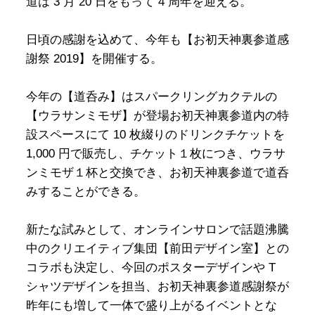
道は 3 月 20 日をもって 4 周年を迎える。
日頃の感謝を込めて、今年も【お初天神裏参道感
謝祭 2019】を開催する。
今年の【道呑み】はスパークリングカクテルの
【ウラサンミモザ】が登場お初天神裏参道内の特
設スペースにて 10 枚綴りのドリンクチケットを
1,000 円で販売し、チケット１枚につき、ウラサ
ンミモザ１杯と交換でき、お初天神裏参道で道呑
みすることができる。
新たな試みとして、オンラインサロンで話題沸騰
中のクリエイティブ集団【前田デザイン室】との
コラボも決定し、今回のポスターデザインや T
シャツデザインを担当、お初天神裏参道感謝祭が
昨年にも増して一体で盛り上がるイベントとな