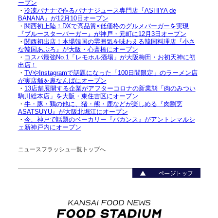
ープン
・
冷凍バナナで作るバナナジュース専門店『ASHIYA de
BANANA』が12月10日オープン
・
関西初上陸！DXで高品質×低価格のグルメバーガーを実現
『ブルースターバーガー』が神戸・元町に12月3日オープン
・
関西初出店！本場韓国の雰囲気を味わえる韓国料理店『小さ
な韓国あぷろ』が大阪・心斎橋にオープン
・
コスパ最強No.1「レモホル酒場」が大阪梅田・お初天神に初
出店！
・
TVやInstagramで話題になった「100日間限定」のラーメン店
が実店舗を裏なんばにオープン
・
13店舗展開する企業がアフターコロナの新業態「肉のみつい
駒川総本店」を大阪・東住吉区にオープン
・
牛・豚・鶏の他に、猪・熊・鹿などが楽しめる『肉割烹
ASATSUYU』が大阪北堀江にオープン
・
今、神戸で話題のベーカリー『バカンス』がアントレマルシ
ェ新神戸内にオープン
ニュースフラッシュ一覧トップへ