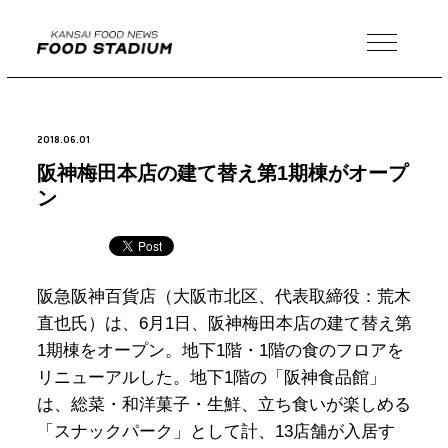
MENU
2018.06.01
阪神梅田本店の建て替え第1期棟がオープ
ン
阪急阪神百貨店（大阪市北区、代表取締役：荒木
直也氏）は、
6
月
1
日、阪神梅田本店の建て替え第
1
期棟をオープン。地下
1
階・
1
階の食のフロアを
リニューアルした。地下
1
階の「阪神食品館」
は、総菜・和洋菓子・生鮮、立ち食いが楽しめる
「スナックパーク」として計、
13
店舗が入居す