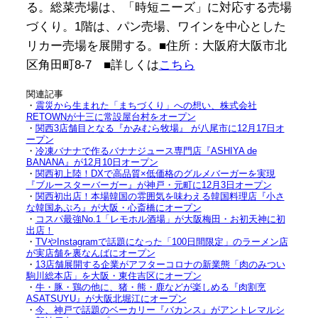
る。総菜売場は、「時短ニーズ」に対応する売場
づくり。
1
階は、パン売場、ワインを中心とした
リカー売場を展開する。■住所：大阪府大阪市北
区角田町
8-7
■詳しくは
こちら
関連記事
・
震災から生まれた「まちづくり」への想い、株式会社
RETOWNが十三に常設屋台村をオープン
・
関西3店舗目となる『かみむら牧場』 が八尾市に12月17日オ
ープン
・
冷凍バナナで作るバナナジュース専門店『ASHIYA de
BANANA』が12月10日オープン
・
関西初上陸！DXで高品質×低価格のグルメバーガーを実現
『ブルースターバーガー』が神戸・元町に12月3日オープン
・
関西初出店！本場韓国の雰囲気を味わえる韓国料理店『小さ
な韓国あぷろ』が大阪・心斎橋にオープン
・
コスパ最強No.1「レモホル酒場」が大阪梅田・お初天神に初
出店！
・
TVやInstagramで話題になった「100日間限定」のラーメン店
が実店舗を裏なんばにオープン
・
13店舗展開する企業がアフターコロナの新業態「肉のみつい
駒川総本店」を大阪・東住吉区にオープン
・
牛・豚・鶏の他に、猪・熊・鹿などが楽しめる『肉割烹
ASATSUYU』が大阪北堀江にオープン
・
今、神戸で話題のベーカリー『バカンス』がアントレマルシ