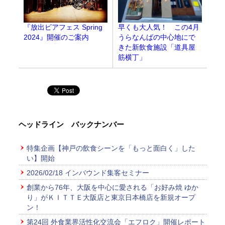
早くも大人気！ この4月
『放出ビアフェス Spring
うらなんばの中心地にで
2024』開催のご案内
きた新飲食施設「道具屋
筋横丁」
ヘッドライン バックナンバー
特集企画【神戸の飲食シーンを「もっと面白く」した
い】開始
2026/02/18 インバウンド集客セミナー
創業から76年、大阪を中心に愛される「お好み焼 ゆか
り」がＫＩＴＴＥ大阪店と東京日本橋店を新規オープ
ン！
第24回 外食業界活性化交流会「エフロク」開催レポート