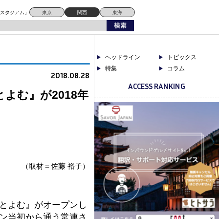
ドスタジアム」
東京
関西
東海
ヘッドライン
トピックス
特集
コラム
2018.08.28
ACCESS RANKING
よむ』が2018年
（取材＝佐藤 裕子）
Aとよむ』がオープンし
ン当初から通う常連さ