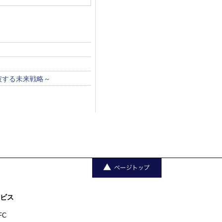
！
破する未来戦略～
ビス
FC