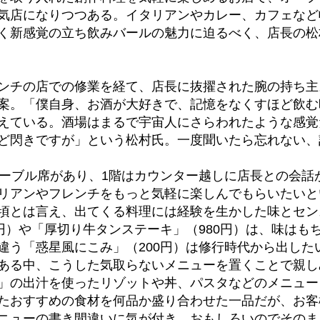
気店になりつつある。イタリアンやカレー、カフェなど
く新感覚の立ち飲みバールの魅力に迫るべく、店長の松
ンチの店での修業を経て、店長に抜擢された腕の持ち主
案。「僕自身、お酒が大好きで、記憶をなくすほど飲む
えている。酒場はまるで宇宙人にさらわれたような感覚
ど閃きですが」という松村氏。一度聞いたら忘れない、
テーブル席があり、1階はカウンター越しに店長との会話
リアンやフレンチをもっと気軽に楽しんでもらいたいと
頃とは言え、出てくる料理には経験を生かした味とセン
円）や「厚切り牛タンステーキ」（980円）は、味はも
違う「惑星風にこみ」（200円）は修行時代から出した
ある中、こうした気取らないメニューを置くことで親し
」の出汁を使ったリゾットや丼、パスタなどのメニュー
たおすすめの食材を何品か盛り合わせた一品だが、お客
ニューの書き間違いに気が付き、おもしろいのでそのま