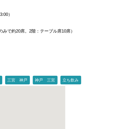
3:00）
のみで約20席。2階：テーブル席10席）
三宮 神戸
神戸 三宮
立ち飲み