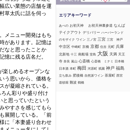
幅広い業態の店舗を運
村草太氏に話を伺っ
なんば
お初天神
お初天神裏参道
あべの
テイクアウト
デリバリー
ハーバーランド
。メニュー開発はもち
三宮
のモザイク
ワイン
三ノ宮
三宮 神戸
時があります。記憶は
京都
兵庫
中京区
京橋
元町
中崎町
住吉
だなと思ったことか
大阪
北新地
南船場
天満
天王
十三
堂島
記憶に残る店名だ。
心斎橋
寺
奈良
嵐山
心斎橋 ミナミ
日本橋
梅田
神戸
福島
日本酒
本町
河原町
祇園
が楽しめるオープンな
肥後橋
茶屋町
立ち飲み
自然派ワイン
西宮
いう思いから、価格を
難波
道頓堀
鶴橋
スが凝縮されている。
ちろん彩りや盛り付け
いと思っていたという
みやすさを感じてもら
も展開している。「前
様に「本妻盛り合わせ
まメニュー名にしてし