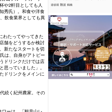
杯や2軒目としても人
難波
道頓堀
鶴橋
知秀氏）。和食や洋食
る、飲食業界としても異
長きにわたってやってきた
店舗をどうするか検討
、新たなスタートを切
明氏は、自身がアトピー
うドリンクだけでは店
と思っていました」。
たドリンクをメインに
六代続く紀州農家。その
サワーは、「観音山レ