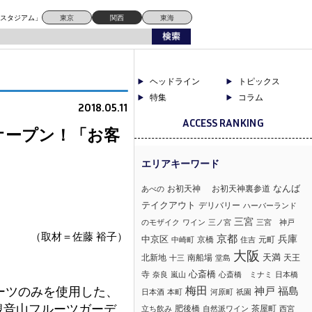
ドスタジアム」
東京
関西
東海
ヘッドライン
トピックス
特集
コラム
2018.05.11
ACCESS RANKING
オープン！「お客
なんば
お初天神
お初天神裏参道
あべの
テイクアウト
デリバリー
ハーバーランド
三宮
のモザイク
ワイン
三ノ宮
三宮 神戸
（取材＝佐藤 裕子）
京都
兵庫
中京区
京橋
元町
中崎町
住吉
大阪
北新地
南船場
天満
天王
十三
堂島
心斎橋
寺
奈良
嵐山
心斎橋 ミナミ
日本橋
梅田
ーツのみを使用した、
神戸
福島
日本酒
本町
河原町
祇園
の観音山フルーツガーデ
肥後橋
茶屋町
立ち飲み
自然派ワイン
西宮