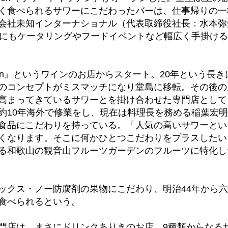
く食べられるサワーにこだわったバーは、仕事帰りの一
会社未知インターナショナル（代表取締役社長：水本弥
かにもケータリングやフードイベントなど幅広く手掛け
Kitchen』というワインのお店からスタート。20年という
のコンセプトがミスマッチになり堂島に移転。その後の
高まってきているサワーとを掛け合わせた専門店として
約10年海外で修業をし、現在は料理長を務める稲葉宏
食品にこだわりを持っている。「人気の高いサワーとい
くなります。そこに何かひとつこだわりをプラスしたい
る和歌山の観音山フルーツガーデンのフルーツに特化し
ックス・ノー防腐剤の果物にこだわり、明治44年から
食べられるという。
門店は、まさにドリンクありきのお店。9種類からなる