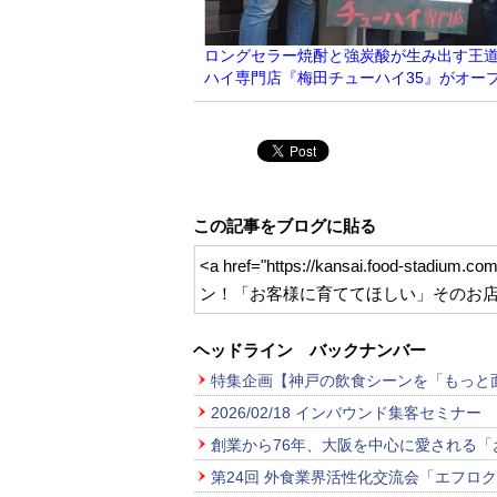
ロングセラー焼酎と強炭酸が生み出す王
ハイ専門店『梅田チューハイ35』がオー
この記事をブログに貼る
<a href="https://kansai.foo
ン！「お客様に育ててほしい」そのお店作
ヘッドライン バックナンバー
特集企画【神戸の飲食シーンを「もっと
2026/02/18 インバウンド集客セミナー
創業から76年、大阪を中心に愛される
第24回 外食業界活性化交流会「エフロ