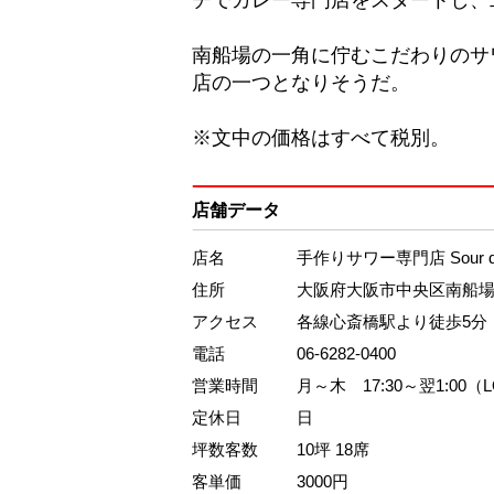
チでカレー専門店をスタートし、
南船場の一角に佇むこだわりのサ
店の一つとなりそうだ。
※文中の価格はすべて税別。
店舗データ
店名
手作りサワー専門店 Sour 
住所
大阪府大阪市中央区南船場4-
アクセス
各線心斎橋駅より徒歩5分
電話
06-6282-0400
営業時間
月～木 17:30～翌1:00（LO
定休日
日
坪数客数
10坪 18席
客単価
3000円