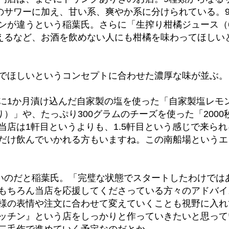
本のサワーに加え、甘い系、爽やか系に分けられている。
ンが違うという稲葉氏。さらに「生搾り柑橘ジュース（6
ろえるなど、お酒を飲めない人にも柑橘を味わってほしい
でほしいというコンセプトに合わせた濃厚な味が並ぶ。
に1か月漬け込んだ自家製の塩を使った「自家製塩レモ
）」や、たっぷり300グラムのチーズを使った「2000秒
店は1軒目というよりも、1.5軒目という感じで来られ
だけ飲んでいかれる方もいますね。この南船場というエ
ないのだと稲葉氏。「完璧な状態でスタートしたわけでは
もちろん当店を応援してくださっている方々のアドバイ
様の表情や注文に合わせて変えていくことも視野に入れ
ッチン』という店をしっかりと作っていきたいと思って