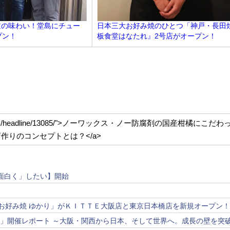
道の味わい！堂島にチュー
日本三大お好み焼のひとつ「神戸・長田
プン！
板食堂はなたれ』2号店がオープン！
d-stadium.com/headline/13085/">ノーワックス・ノー防腐剤の国産
りのコンセプトとは？</a>
面白く」したい】開始
「お好み焼 ゆかり」がＫＩＴＴＥ大阪店と東京日本橋店を新規オープン
ク」開催レポート ～大阪・関西から日本、そして世界へ。成長の壁を突