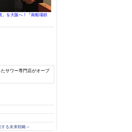
焼」を大阪へ！『南船場鉄
柑橘にこだわったサワー専門店がオープ
！
破する未来戦略～