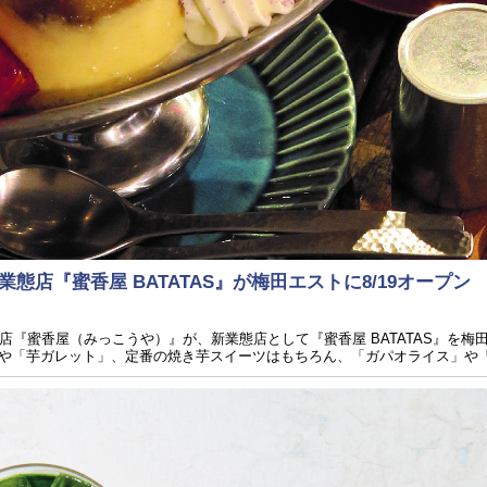
店『蜜香屋 BATATAS』が梅田エストに8/19オープン
『蜜香屋（みっこうや）』が、新業態店として『蜜香屋 BATATAS』を梅田
や「芋ガレット」、定番の焼き芋スイーツはもちろん、「ガパオライス」や「水