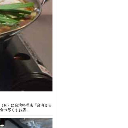
6日（月）に台湾料理店『台湾まる
べ尽くすお店...