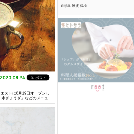
難波
道頓堀
鶴橋
2020.08.24
エストに8月19日オープンし
ぎょうざ」などのメニュ...