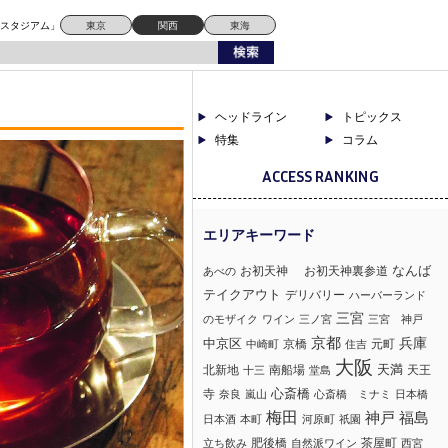
ドスタジアム」
東京
関西
東海
ヘッドライン
トピックス
特集
コラム
ACCESS RANKING
なんば
お初天神
お初天神裏参道
あべの
テイクアウト
デリバリー
ハーバーランド
三宮
のモザイク
ワイン
三ノ宮
三宮 神戸
京都
兵庫
中京区
京橋
元町
中崎町
住吉
大阪
北新地
南船場
天満
天王
十三
堂島
心斎橋
寺
奈良
嵐山
心斎橋 ミナミ
日本橋
梅田
神戸
福島
日本酒
本町
河原町
祇園
肥後橋
茶屋町
立ち飲み
自然派ワイン
西宮