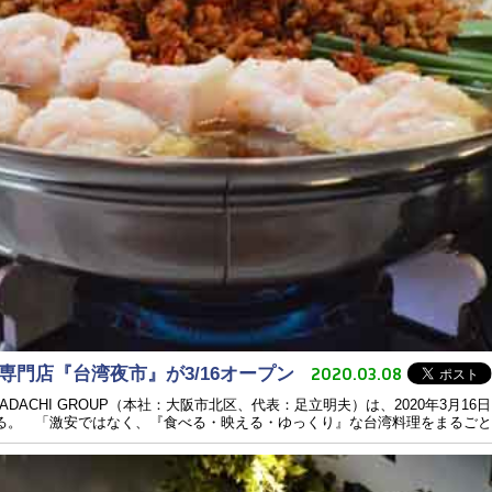
2020.03.08
門店『台湾夜市』が3/16オープン
ACHI GROUP（本社：大阪市北区、代表：足立明夫）は、2020年3月1
る。 「激安ではなく、『食べる・映える・ゆっくり』な台湾料理をまるごと食