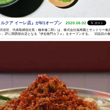
2020.06.02
ルクア イーレ店』が6/1オープン
渋⾕区、代表取締役社⻑：楠本修⼆郎）は、株式会社福寿園とサントリー⾷
レ」2Fに関西初出店となる『伊右衛門カフェ』をオープンする。 10品⽬の⾷