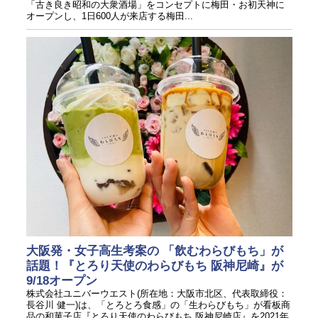
「古き良き昭和の大衆酒場」をコンセプトに梅田・お初天神に
オープンし、1日600人が来店する梅田...
大阪発・女子高生考案の 「飲むわらびもち」が
話題！『とろり天使のわらびもち 阪神尼崎』が
9/18オープン
株式会社ユニバーウエスト(所在地：大阪市北区、代表取締役：
長谷川 健一)は、「とろとろ食感」の「生わらびもち」が看板商
品の和菓子店『とろり天使のわらびもち 阪神尼崎店』を2021年