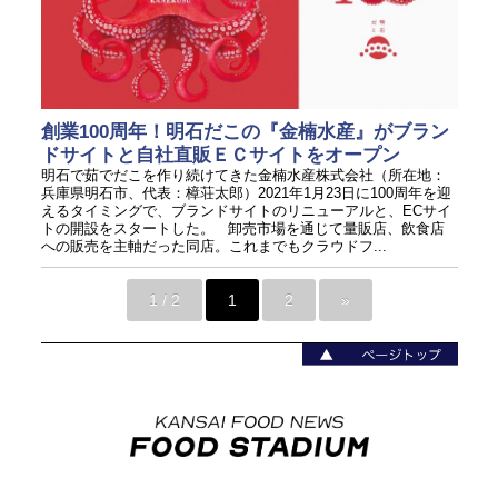
創業100周年！明石だこの『金楠水産』がブラン
ドサイトと自社直販ＥＣサイトをオープン
明石で茹でだこを作り続けてきた金楠水産株式会社（所在地：
兵庫県明石市、代表：樟荘太郎）2021年1月23日に100周年を迎
えるタイミングで、ブランドサイトのリニューアルと、ECサイ
トの開設をスタートした。 卸売市場を通じて量販店、飲食店
への販売を主軸だった同店。これまでもクラウドフ...
1 / 2
1
2
»