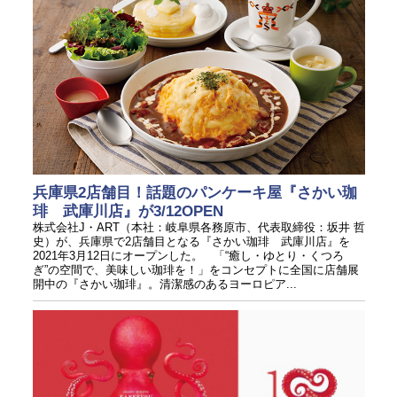
兵庫県2店舗目！話題のパンケーキ屋『さかい珈
琲 武庫川店』が3/12OPEN
株式会社J・ART（本社：岐阜県各務原市、代表取締役：坂井 哲
史）が、兵庫県で2店舗目となる『さかい珈琲 武庫川店』を
2021年3月12日にオープンした。 「“癒し・ゆとり・くつろ
ぎ”の空間で、美味しい珈琲を！」をコンセプトに全国に店舗展
開中の『さかい珈琲』。清潔感のあるヨーロピア...