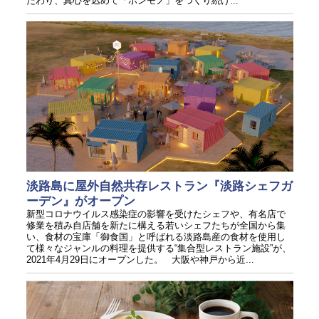
だわり、真心を込めて「ホンモノ」をつくり続け...
淡路島に屋外自然共存レストラン『淡路シェフガ
ーデン』がオープン
新型コロナウイルス感染症の影響を受けたシェフや、有名店で
修業を積み自店舗を新たに構える若いシェフたちが全国から集
い、食材の宝庫「御食国」と呼ばれる淡路島産の食材を使用し
て様々なジャンルの料理を提供する“集合型レストラン施設”が、
2021年4月29日にオープンした。 大阪や神戸から近...