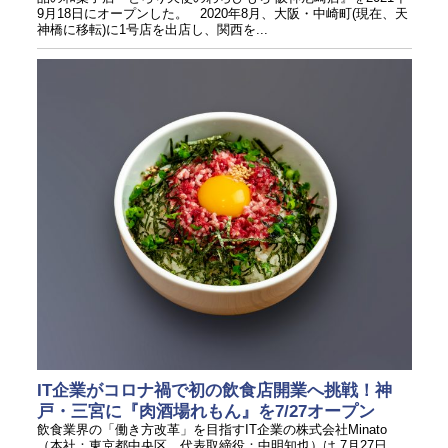
9月18日にオープンした。 2020年8月、大阪・中崎町(現在、天
神橋に移転)に1号店を出店し、関西を...
IT企業がコロナ禍で初の飲食店開業へ挑戦！神
戸・三宮に『肉酒場れもん』を7/27オープン
飲食業界の「働き方改革」を目指すIT企業の株式会社Minato
（本社：東京都中央区、代表取締役：中明知也）は 7月27日、