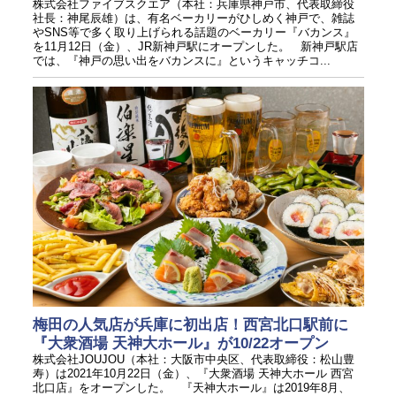
株式会社ファイブスクエア（本社：兵庫県神戸市、代表取締役
社長：神尾辰雄）は、有名ベーカリーがひしめく神戸で、雑誌
やSNS等で多く取り上げられる話題のベーカリー『バカンス』
を11月12日（金）、JR新神戸駅にオープンした。 新神戸駅店
では、『神戸の思い出をバカンスに』というキャッチコ...
梅田の人気店が兵庫に初出店！西宮北口駅前に
『大衆酒場 天神大ホール』が10/22オープン
株式会社JOUJOU（本社：大阪市中央区、代表取締役：松山豊
寿）は2021年10月22日（金）、『大衆酒場 天神大ホール 西宮
北口店』をオープンした。 『天神大ホール』は2019年8月、