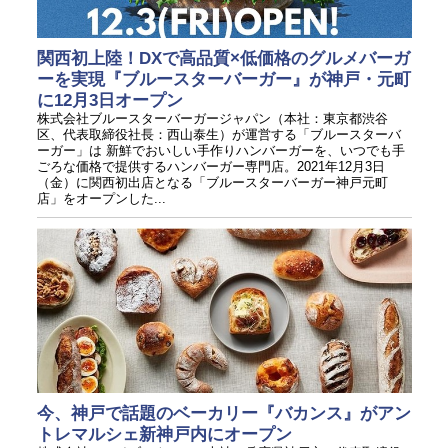
関西初上陸！DXで高品質×低価格のグルメバーガ
ーを実現『ブルースターバーガー』が神戸・元町
に12月3日オープン
株式会社ブルースターバーガージャパン（本社：東京都渋谷
区、代表取締役社長：西山泰生）が運営する「ブルースターバ
ーガー」は 新鮮でおいしい手作りハンバーガーを、いつでも手
ごろな価格で提供するハンバーガー専門店。2021年12月3日
（金）に関西初出店となる「ブルースターバーガー神戸元町
店」をオープンした...
今、神戸で話題のベーカリー『バカンス』がアン
トレマルシェ新神戸内にオープン