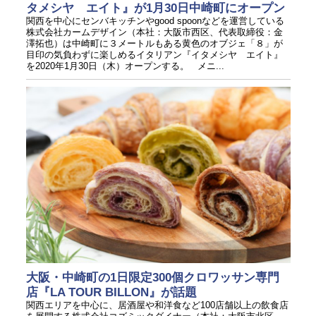
タメシヤ エイト』が1月30日中崎町にオープン
関西を中心にセンバキッチンやgood spoonなどを運営している
株式会社カームデザイン（本社：大阪市西区、代表取締役：金
澤拓也）は中崎町に３メートルもある黄色のオブジェ「８」が
目印の気負わずに楽しめるイタリアン『イタメシヤ エイト』
を2020年1月30日（木）オープンする。 メニ...
大阪・中崎町の1日限定300個クロワッサン専門
店『LA TOUR BILLON』が話題
関西エリアを中心に、居酒屋や和洋食など100店舗以上の飲食店