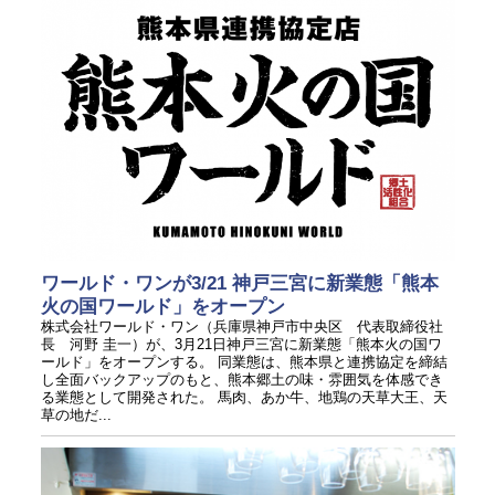
ワールド・ワンが3/21 神戸三宮に新業態「熊本
火の国ワールド」をオープン
株式会社ワールド・ワン（兵庫県神戸市中央区 代表取締役社
長 河野 圭一）が、3月21日神戸三宮に新業態「熊本火の国ワ
ールド」をオープンする。 同業態は、熊本県と連携協定を締結
し全面バックアップのもと、熊本郷土の味・雰囲気を体感でき
る業態として開発された。 馬肉、あか牛、地鶏の天草大王、天
草の地だ...