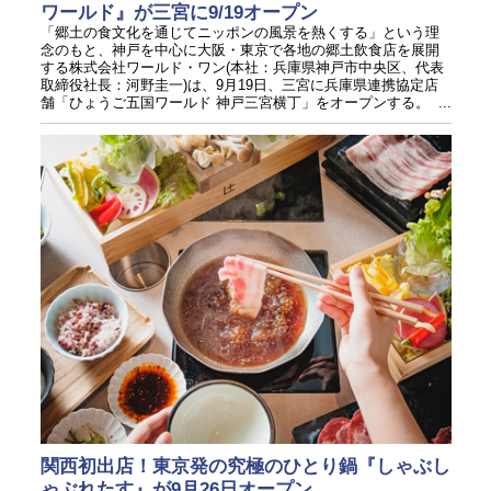
ワールド』が三宮に9/19オープン
「郷土の食文化を通じてニッポンの風景を熱くする」という理
念のもと、神戸を中心に大阪・東京で各地の郷土飲食店を展開
する株式会社ワールド・ワン(本社：兵庫県神戸市中央区、代表
取締役社長：河野圭一)は、9月19日、三宮に兵庫県連携協定店
舗「ひょうご五国ワールド 神戸三宮横丁」をオープンする。 ...
関西初出店！東京発の究極のひとり鍋『しゃぶし
ゃぶれたす』が9月26日オープン