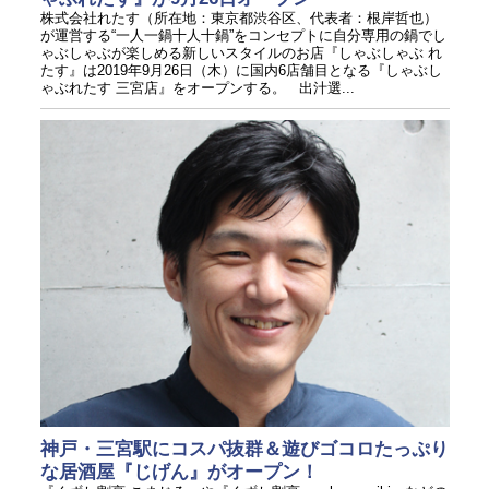
株式会社れたす（所在地：東京都渋谷区、代表者：根岸哲也）
が運営する“一人一鍋十人十鍋”をコンセプトに自分専用の鍋でし
ゃぶしゃぶが楽しめる新しいスタイルのお店『しゃぶしゃぶ れ
たす』は2019年9月26日（木）に国内6店舗目となる『しゃぶし
ゃぶれたす 三宮店』をオープンする。 出汁選...
神戸・三宮駅にコスパ抜群＆遊びゴコロたっぷり
な居酒屋『じげん』がオープン！