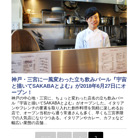
神戸・三宮に一風変わった立ち飲みバール『宇宙
と描いてSAKABAとよむ』が2018年6月27日にオ
ープン！
神戸の中心地・三宮に、ちょっと変わった店名の立ち飲みバー
ル『宇宙と描いてSAKABAとよむ』がオープンした。イタリア
ンやフレンチの要素を取り入れた創作料理を気軽に楽しめるお
店で、オープン当初から通う常連さんも多く、早くも三宮界隈
での人気店になりつつある。イタリアンやカレー、カフェなど
幅広い業態の店舗...
2 / 2
«
1
2