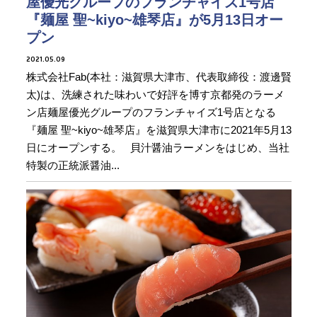
屋優光グループのフランチャイズ1号店
『麺屋 聖~kiyo~雄琴店』が5月13日オー
プン
2021.05.09
株式会社Fab(本社：滋賀県大津市、代表取締役：渡邊賢
太)は、洗練された味わいで好評を博す京都発のラーメ
ン店麺屋優光グループのフランチャイズ1号店となる
『麺屋 聖~kiyo~雄琴店』を滋賀県大津市に2021年5月13
日にオープンする。 貝汁醤油ラーメンをはじめ、当社
特製の正統派醤油...