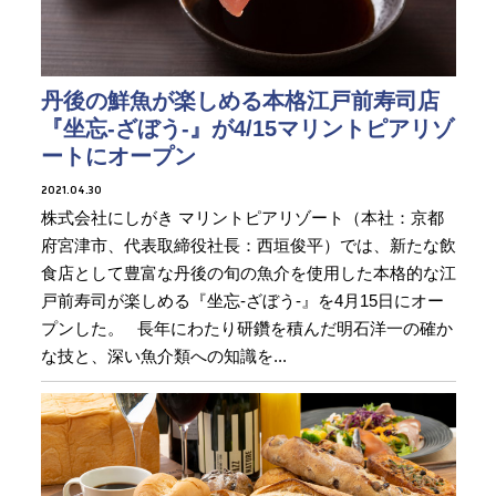
丹後の鮮魚が楽しめる本格江戸前寿司店
『坐忘-ざぼう-』が4/15マリントピアリゾ
ートにオープン
2021.04.30
株式会社にしがき マリントピアリゾート（本社：京都
府宮津市、代表取締役社長：西垣俊平）では、新たな飲
食店として豊富な丹後の旬の魚介を使用した本格的な江
戸前寿司が楽しめる『坐忘-ざぼう-』を4月15日にオー
プンした。 長年にわたり研鑽を積んだ明石洋一の確か
な技と、深い魚介類への知識を...