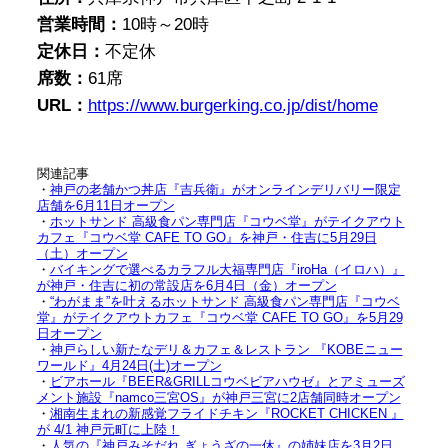
営業時間：
10時～20時
定休日：
不定休
席数：
61席
URL：
https://www.burgerking.co.jp/dist/home
関連記事
・
神戸の老舗かつ丼店『吉兵衛』がオンラインデリバリー限定
店舗を6月11日オープン
・
ホットサンド 高級食パン専門店『コウベ堂』がテイクアウト
カフェ『コウベ堂 CAFE TO GO』を神戸・住吉に5月29日
（土）オープン
・
バイキングで選べるカラフル大福専門店『iroHa（イロハ）』
が神戸・住吉に初の常設店を6月4日（金）オープン
・
“わがまま”を叶えるホットサンド 高級食パン専門店『コウベ
堂』がテイクアウトカフェ『コウベ堂 CAFE TO GO』を5月29
日オープン
・
神戸らしい新たなデリ＆カフェ＆レストラン 『KOBEニュー
ワールド』4月24日(土)オープン
・
ビアホール『BEER&GRILLコウベビアハウゼ』とアミューズ
メント施設『namco三宮OS』が神戸三宮に2店舗同時オープン
・
湘南生まれの新感覚フライドチキン『ROCKET CHICKEN 』
が 4/1 神戸元町に上陸！
・
人気の『神戸みそだれ ぎょうざの一休』の姉妹店を3月2日