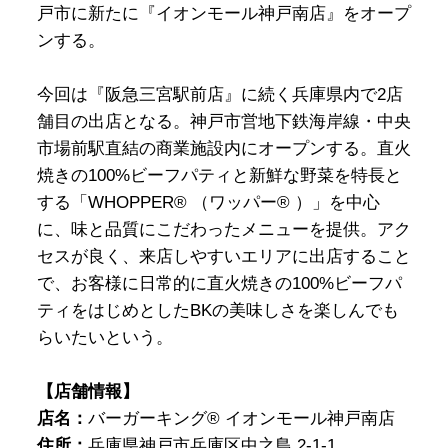
戸市に新たに『イオンモール神戸南店』をオープ
ンする。
今回は『阪急三宮駅前店』に続く兵庫県内で2店
舗目の出店となる。神戸市営地下鉄海岸線・中央
市場前駅直結の商業施設内にオープンする。直火
焼きの100%ビーフパティと新鮮な野菜を特長と
する「WHOPPER® （ワッパー® ）」を中心
に、味と品質にこだわったメニューを提供。アク
セスが良く、来店しやすいエリアに出店すること
で、お客様に日常的に直火焼きの100%ビーフパ
ティをはじめとしたBKの美味しさを楽しんでも
らいたいという。
【店舗情報】
店名：
バーガーキング® イオンモール神戸南店
住所：
兵庫県神戸市兵庫区中之島 2-1-1