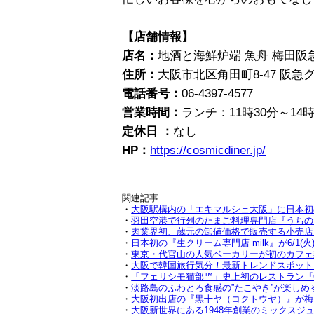
【店舗情報】
店名：
地酒と海鮮炉端 魚舟 梅田阪
住所：
大阪市北区角田町8-47 阪急
電話番号：
06-4397-4577
営業時間：
ランチ：11時30分～14時3
定休日 ：
なし
HP：
https://cosmicdiner.jp/
関連記事
・
大阪駅構内の「エキマルシェ大阪」に日本初の駅ナ
・
羽田空港で行列のたまご料理専門店『うちのた
・
肉業界初、蔵元の卸値価格で販売する小売店『
・
日本初の『生クリーム専門店 milk』が6/1(
・
東京・代官山の人気ベーカリーが初のカフェ業
・
大阪で韓国旅行気分！最新トレンドスポット『
・
「フェリシモ猫部™」史上初のレストラン『OSA
・
淡路島のふわとろ食感の”たこやき”が楽しめる
・
大阪初出店の『黒十ヤ（コクトウヤ）』が梅田・E
・
大阪新世界にある1948年創業のミックスジ