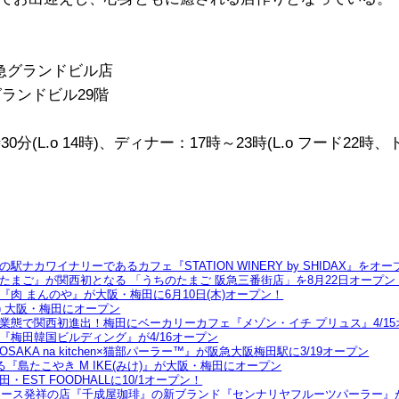
急グランドビル店
グランドビル29階
0分(L.o 14時)、ディナー：17時～23時(L.o フード22時、
カワイナリーであるカフェ『STATION WINERY by SHIDAX』をオー
まご』が関西初となる 「うちのたまご 阪急三番街店」を8月22日オープン
肉 まんのや』が大阪・梅田に6月10日(木)オープン！
火) 大阪・梅田にオープン
態で関西初進出！梅田にベーカリーカフェ『メゾン・イチ プリュス』4/15
梅田韓国ビルディング』が4/16オープン
KA na kitchen×猫部パーラー™』が阪急大阪梅田駅に3/19オープン
『島たこやき M IKE(みけ)』が大阪・梅田にオープン
ST FOODHALLに10/1オープン！
ュース発祥の店『千成屋珈琲』の新ブランド『センナリヤフルーツパーラー』が