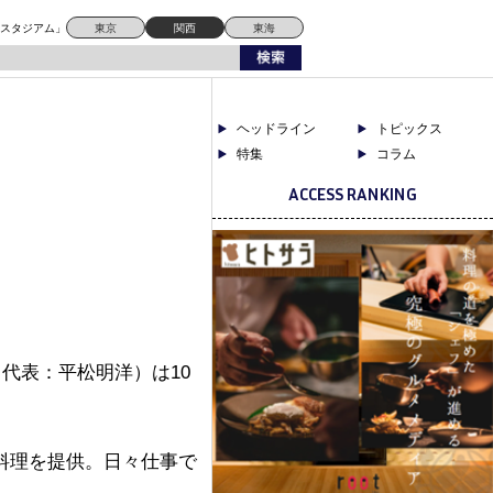
ドスタジアム」
東京
関西
東海
ヘッドライン
トピックス
特集
コラム
ACCESS RANKING
代表：平松明洋）は10
料理を提供。日々仕事で