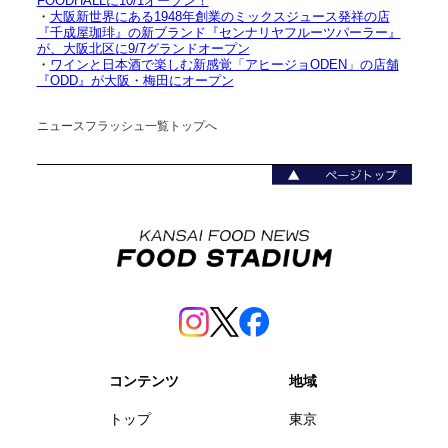
FOODHALLに10/1オープン！
・
大阪新世界にある1948年創業のミックスジュース発祥の店
『千成屋珈琲』の新ブランド『センナリヤフルーツパーラー』
が、大阪北区に9/7グランドオープン
・
ワインと日本酒で楽しむ新感覚「アヒージョODEN」の店舗
『ODD』が大阪・梅田にオープン
ニュースフラッシュ一覧トップへ
コンテンツ
地域
トップ
東京