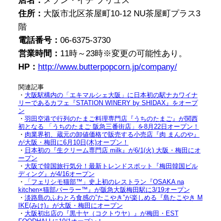
店名：
メゾン・イチ プリュス
住所：
大阪市北区茶屋町10-12 NU茶屋町プラス3
階
電話番号：
06-6375-3730
営業時間：
11時～23時※変更の可能性あり。
HP：
http://www.butterpopcorn.jp/company/
関連記事
・
大阪駅構内の「エキマルシェ大阪」に日本初の駅ナカワイナ
リーであるカフェ『STATION WINERY by SHIDAX』をオープ
ン
・
羽田空港で行列のたまご料理専門店『うちのたまご』が関西
初となる 「うちのたまご 阪急三番街店」を8月22日オープン！
・
肉業界初、蔵元の卸値価格で販売する小売店『肉 まんのや』
が大阪・梅田に6月10日(木)オープン！
・
日本初の『生クリーム専門店 milk』が6/1(火) 大阪・梅田にオ
ープン
・
大阪で韓国旅行気分！最新トレンドスポット『梅田韓国ビル
ディング』が4/16オープン
・
「フェリシモ猫部™」史上初のレストラン『OSAKA na
kitchen×猫部パーラー™』が阪急大阪梅田駅に3/19オープン
・
淡路島のふわとろ食感の”たこやき”が楽しめる『島たこやき M
IKE(みけ)』が大阪・梅田にオープン
・
大阪初出店の『黒十ヤ（コクトウヤ）』が梅田・EST