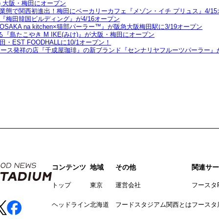
火) 大阪・梅田にオープン
態で関西初進出！梅田にベーカリーカフェ『メゾン・イチ プリュス』4/15
梅田韓国ビルディング』が4/16オープン
KA na kitchen×猫部パーラー™』が阪急大阪梅田駅に3/19オープン
『島たこやき M IKE(みけ)』が大阪・梅田にオープン
ST FOODHALLに10/1オープン！
ュース発祥の店『千成屋珈琲』の新ブランド『センナリヤフルーツパーラー』が
コンテンツ
地域
その他
関連サー
トップ
東京
運営会社
フースタ
ヘッドライン
北海道
フードスタジアム関西とは
フースタ