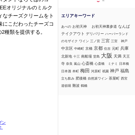
OFFEEオリジナルのミルク
ィなチーズクリームをト
味にこだわったチーズコ
なんば
お初天神
お初天神裏参道
あべの
EA」の2種類を提供する。
テイクアウト
デリバリー
ハーバーランド
三宮
のモザイク
ワイン
三ノ宮
三宮 神戸
京都
兵庫
中京区
京橋
元町
中崎町
住吉
大阪
北新地
南船場
天満
天王
十三
堂島
心斎橋
寺
奈良
嵐山
心斎橋 ミナミ
日本橋
梅田
神戸
福島
日本酒
本町
河原町
祇園
肥後橋
茶屋町
立ち飲み
自然派ワイン
西宮
難波
道頓堀
鶴橋
プン
！