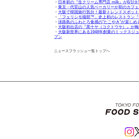
・
日本初の『生クリーム専門店 milk』が6/1(
・
東京・代官山の人気ベーカリーが初のカフェ業
・
大阪で韓国旅行気分！最新トレンドスポット『
・
「フェリシモ猫部™」史上初のレストラン『OSA
・
淡路島のふわとろ食感の”たこやき”が楽しめる
・
大阪初出店の『黒十ヤ（コクトウヤ）』が梅田・E
・
大阪新世界にある1948年創業のミックスジ
プン
ニュースフラッシュ一覧トップへ