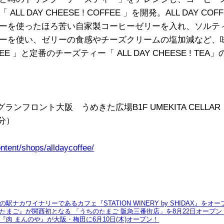
 DAY CHEESE ! COFFEE 」を開発。ALL DAY C
ーを使ったほろ苦い自家製コーヒーゼリーを入れ、ソルテ
ーを使い、ゼリーの食感やチーズクリームの塩加減など、
COFFEE 」と定番のチーズティー「 ALL DAY CHEESE ! T
ランフロント大阪 うめきた広場B1F UMEKITA CELLAR
0分）
ntent/shops/alldaycoffee/
カワイナリーであるカフェ『STATION WINERY by SHIDAX』をオー
まご』が関西初となる 「うちのたまご 阪急三番街店」を8月22日オープン
肉 まんのや』が大阪・梅田に6月10日(木)オープン！