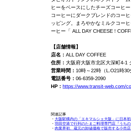
ヒーをベースにしたチーズコーヒー「 ALL
コーヒーにダークブレンドのコーヒ
ッピング。まろやかなミルクコーヒ
ーヒー「 ALL DAY CHEESE ! 
【店舗情報】
店名：
ALL DAY COFFEE
住所：
大阪府大阪市北区大深町4-1 グ
営業時間：
10時～22時（L.O21時3
電話番号：
06-6359-2090
HP：
https://www.transit-web.com/co
関連記事
・
大阪駅構内の「エキマルシェ大阪」に日本初の駅ナ
・
羽田空港で行列のたまご料理専門店『うちのた
・
肉業界初、蔵元の卸値価格で販売する小売店『