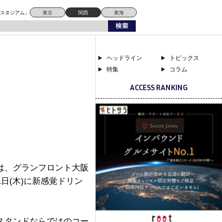
ドスタジアム」
東京
関西
東海
ヘッドライン
トピックス
特集
コラム
ACCESS RANKING
は、グランフロント大阪
月1日(木)に新感覚ドリン
スタンドならではのコー