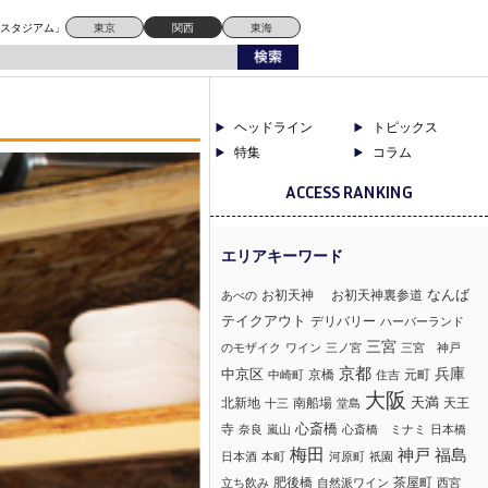
ドスタジアム」
東京
関西
東海
ヘッドライン
トピックス
特集
コラム
ACCESS RANKING
なんば
お初天神
お初天神裏参道
あべの
テイクアウト
デリバリー
ハーバーランド
三宮
のモザイク
ワイン
三ノ宮
三宮 神戸
京都
兵庫
中京区
京橋
元町
中崎町
住吉
大阪
北新地
南船場
天満
天王
十三
堂島
心斎橋
寺
奈良
嵐山
心斎橋 ミナミ
日本橋
梅田
神戸
福島
日本酒
本町
河原町
祇園
肥後橋
茶屋町
立ち飲み
自然派ワイン
西宮