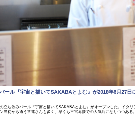
ール『宇宙と描いてSAKABAとよむ』が2018年6月27
の立ち飲みバール『宇宙と描いてSAKABAとよむ』がオープンした。イタリ
ン当初から通う常連さんも多く、早くも三宮界隈での人気店になりつつある