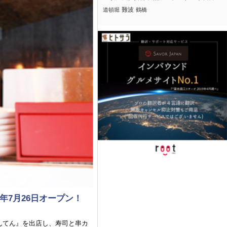
難波
道頓堀
鶴橋
年7月26日オープン！
てんてん』を出店し、寿司と串カ