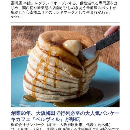
斎橋店 本館」をグランドオープンする。個性溢れる専門店をは
じめ、関西初や新業態の店舗がひしめきあう最前線スポットが
集結した心斎橋エリアのランドマークとして生まれ変わる。
&nbs...
創業60年、大阪梅田で行列必至の大人気パンケー
キカフェ『ベルヴィル』が移転
株式会社サンパーク（本社：大阪府吹田市、代表：高木健）
は、8月30日（金）、創業60年を迎える大阪梅田で行列必至の大