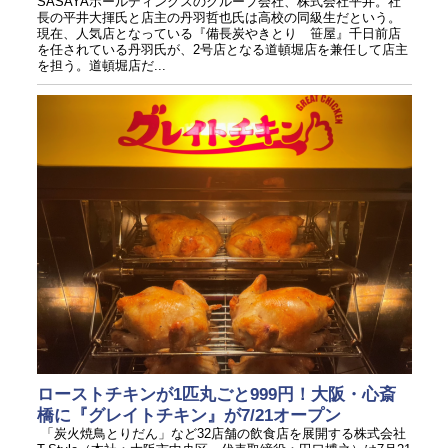
SASAYAホールディングスのグループ会社、株式会社平井。社
長の平井大揮氏と店主の丹羽哲也氏は高校の同級生だという。
現在、人気店となっている『備長炭やきとり 笹屋』千日前店
を任されている丹羽氏が、2号店となる道頓堀店を兼任して店主
を担う。道頓堀店だ...
ローストチキンが1匹丸ごと999円！大阪・心斎
橋に『グレイトチキン』が7/21オープン
「炭火焼鳥とりだん」など32店舗の飲食店を展開する株式会社