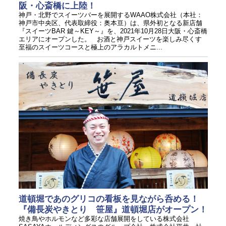
阪・心斎橋に上陸！
神戸・北野でスイーツバーを展開するWAAO株式会社（本社：
神戸市中央区、代表取締役：奥本亘）は、県外初となる新店舗
『スイーツBAR 鍵～KEY～』を、2021年10月28日大阪・心斎橋
エリアにオープンした。 お酒と神戸スイーツを楽しみ尽くす
至福のスイーツコースと極上のアラカルトメニ...
道頓堀であのグリコの看板を見ながら呑める！
『備長炭やきとり 笹屋』道頓堀店がオープン！
焼き鳥やホルモンなど多彩な店舗展開をしている株式会社