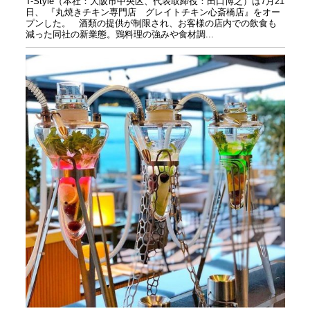
T-Style（本社：大阪市中央区、代表取締役：田口博之）は7月21
日、 『丸焼きチキン専門店 グレイトチキン心斎橋店』をオー
プンした。 酒類の提供が制限され、お客様の店内での飲食も
減った同社の新業態。鶏料理の強みや食材調...