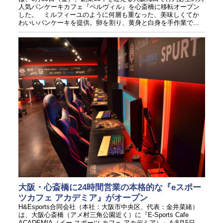
人気パンケーキカフェ『ベルヴィル』を心斎橋に移転オープン
した。 ミルフィーユのように何層も重なった、美味しくてか
わいいパンケーキを提供。卵を割り、黄身と白身を手作業で...
大阪・心斎橋に24時間営業の本格的な『eスポー
ツカフェ アカデミア』がオープン
H&Esports合同会社（本社：大阪市中央区、代表：金井菜緒）
は、大阪心斎橋（アメ村三角公園近く）に『E-Sports Cafe
ACADEMIA（イー スポーツ カフェ アカデミア）』を8月5日