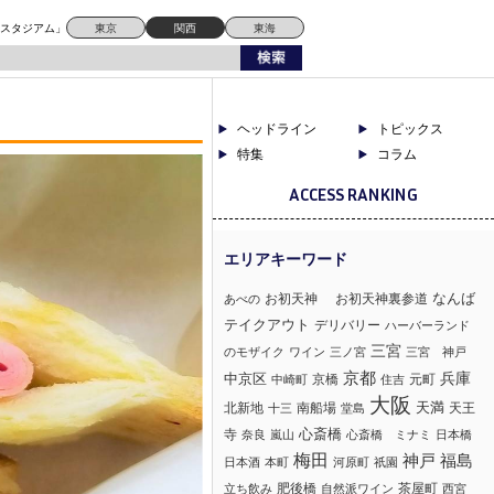
ドスタジアム」
東京
関西
東海
ヘッドライン
トピックス
特集
コラム
ACCESS RANKING
なんば
お初天神
お初天神裏参道
あべの
テイクアウト
デリバリー
ハーバーランド
三宮
のモザイク
ワイン
三ノ宮
三宮 神戸
京都
兵庫
中京区
京橋
元町
中崎町
住吉
大阪
北新地
南船場
天満
天王
十三
堂島
心斎橋
寺
奈良
嵐山
心斎橋 ミナミ
日本橋
梅田
神戸
福島
日本酒
本町
河原町
祇園
肥後橋
茶屋町
立ち飲み
自然派ワイン
西宮