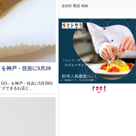
難波
道頓堀
鶴橋
』を神戸・住吉に5月29
 GO』を神戸・住吉に5月29日
できるお店と...