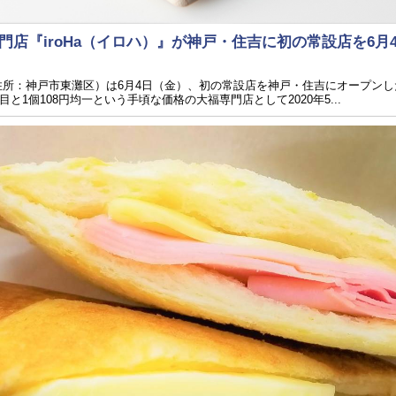
店『iroHa（イロハ）』が神戸・住吉に初の常設店を6月
（住所：神戸市東灘区）は6月4日（金）、初の常設店を神戸・住吉にオープン
1個108円均一という手頃な価格の大福専門店として2020年5...