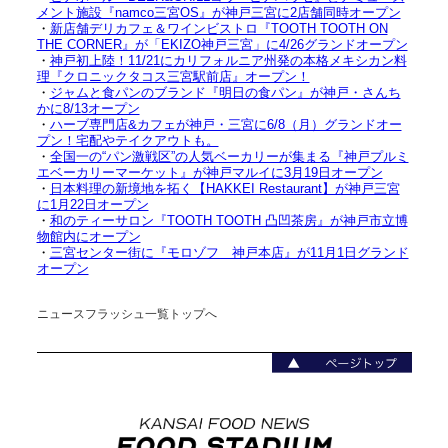
メント施設『namco三宮OS』が神戸三宮に2店舗同時オープン
・
新店舗デリカフェ＆ワインビストロ『TOOTH TOOTH ON
THE CORNER』が「EKIZO神戸三宮」に4/26グランドオープン
・
神戸初上陸！11/21にカリフォルニア州発の本格メキシカン料
理『クロニックタコス三宮駅前店』オープン！
・
ジャムと食パンのブランド『明日の食パン』が神戸・さんち
かに8/13オープン
・
ハーブ専門店&カフェが神戸・三宮に6/8（月）グランドオー
プン！宅配やテイクアウトも。
・
全国一の“パン激戦区”の人気ベーカリーが集まる『神戸プルミ
エベーカリーマーケット』が神戸マルイに3月19日オープン
・
日本料理の新境地を拓く【HAKKEI Restaurant】が神戸三宮
に1月22日オープン
・
和のティーサロン『TOOTH TOOTH 凸凹茶房』が神戸市立博
物館内にオープン
・
三宮センター街に『モロゾフ 神戸本店』が11月1日グランド
オープン
ニュースフラッシュ一覧トップへ