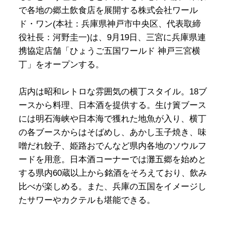
で各地の郷土飲食店を展開する株式会社ワール
ド・ワン(本社：兵庫県神戸市中央区、代表取締
役社長：河野圭一)は、9月19日、三宮に兵庫県連
携協定店舗「ひょうご五国ワールド 神戸三宮横
丁」をオープンする。
店内は昭和レトロな雰囲気の横丁スタイル。18ブ
ースから料理、日本酒を提供する。生け簀ブース
には明石海峡や日本海で獲れた地魚が入り、横丁
の各ブースからはそばめし、あかし玉子焼き、味
噌だれ餃子、姫路おでんなど県内各地のソウルフ
ードを用意。日本酒コーナーでは灘五郷を始めと
する県内60蔵以上から銘酒をそろえており、飲み
比べが楽しめる。また、兵庫の五国をイメージし
たサワーやカクテルも堪能できる。