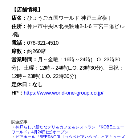
【店舗情報】
店名：
ひょうご五国ワールド 神戸三宮横丁
住所：
神戸市中央区北長狭通2-1-6 三宮三陽ビル
2階
電話：
078-321-4510
席数：
約260席
営業時間：
月～金曜：16時～24時(L.O. 23時30
分)、土曜：12時～24時(L.O. 23時30分)、日祝：
12時～23時( L.O. 22時30分)
定休日：なし
HP：
https://www.world-one-group.co.jp/
関連記事
・
神戸らしい新たなデリ＆カフェ＆レストラン 『KOBEニュー
ワールド』4月24日(土)オープン
・
ビアホール『BEER&GRILLコウベビアハウゼ』とアミューズ