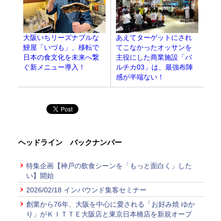
大阪いちリーズナブルな
あえてターゲットにされ
鰻屋「いづも」、移転で
てこなかったオッサンを
日本の食文化を未来へ繋
主役にした商業施設「バ
ぐ新メニュー導入！
ルチカ03」は、最強布陣
感が半端ない！
ヘッドライン バックナンバー
特集企画【神戸の飲食シーンを「もっと面白く」した
い】開始
2026/02/18 インバウンド集客セミナー
創業から76年、大阪を中心に愛される「お好み焼 ゆか
り」がＫＩＴＴＥ大阪店と東京日本橋店を新規オープ