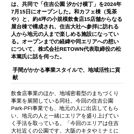
は、共同で「住吉公園 汐かけ横丁」を2024年
7月15日にオープンした。和カフェ棟（兎茶
や）と、約4坪の小規模飲食店15店舗からなる
屋台棟で構成され、住吉大社へ参拝に訪れる
人から地元の人まで楽しめる施設になってい
る。オープンまでの経緯や同エリアへの想い
について、株式会社RETOWN代表取締役の松
本篤氏に話を伺った。
手間がかかる事業スタイルで、地域活性に貢
献
飲食店事業のほか、地域密着型のまちづくり
事業を展開している同社。今回の住吉公園
Park-PFI事業でも、地元の人に出店してもら
い、地元の人と一緒にエリアを盛り上げてい
く手法を取っている。「今回のエリアは住吉
大社近くの公園です。大阪のキタやミナミに