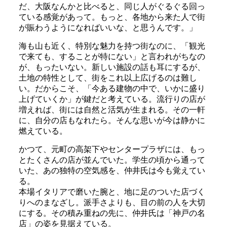
だ、大阪なんかと比べると、同じ人がぐるぐる回っ
ている感覚があって。もっと、各地から来た人で街
が賑わうようになればいいな、と思うんです。」
海も山も近く、特別な魅力を持つ街なのに、「観光
で来ても、することが特にない」と言われがちなの
が、もったいない。新しい施設の話も耳にするが、
土地の特性として、街をこれ以上広げるのは難し
い。だからこそ、「今ある建物の中で、いかに盛り
上げていくか」が鍵だと考えている。流行りの店が
増えれば、街には自然と活気が生まれる。その一軒
に、自分の店もなれたら。そんな思いが今は静かに
燃えている。
かつて、元町の高架下やセンタープラザには、もっ
とたくさんの店が並んでいた。学生の頃から通って
いた、あの独特の空気感を、仲井氏は今も覚えてい
る。
本場イタリアで磨いた腕と、地に足のついた店づく
りへのまなざし。派手さよりも、目の前の人を大切
にする。その積み重ねの先に、仲井氏は「神戸の名
店」の姿を見据えている。