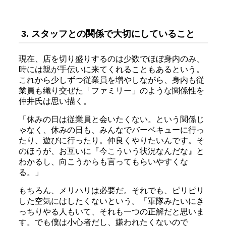
3. スタッフとの関係で大切にしていること
現在、店を切り盛りするのは少数でほぼ身内のみ、
時には親が手伝いに来てくれることもあるという。
これから少しずつ従業員を増やしながら、身内も従
業員も織り交ぜた「ファミリー」のような関係性を
仲井氏は思い描く。
「休みの日は従業員と会いたくない。という関係じ
ゃなく、休みの日も、みんなでバーベキューに行っ
たり、遊びに行ったり。仲良くやりたいんです。そ
のほうが、お互いに『今こういう状況なんだな』と
わかるし、向こうからも言ってもらいやすくな
る。」
もちろん、メリハリは必要だ。それでも、ピリピリ
した空気にはしたくないという。「軍隊みたいにき
っちりやる人もいて、それも一つの正解だと思いま
す。でも僕は小心者だし、嫌われたくないので