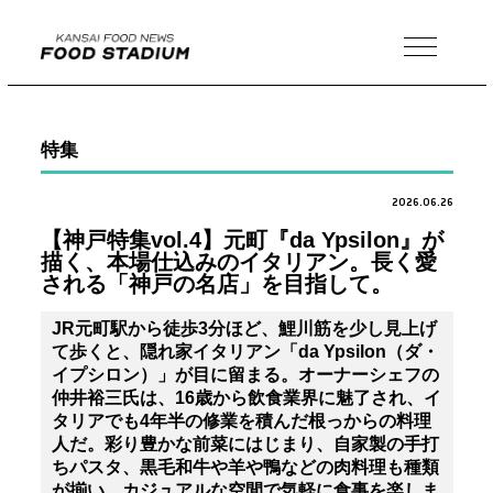
MENU
特集
2026.06.26
【神戸特集vol.4】元町『da Ypsilon』が
描く、本場仕込みのイタリアン。長く愛
される「神戸の名店」を目指して。
JR元町駅から徒歩3分ほど、鯉川筋を少し見上げ
て歩くと、隠れ家イタリアン「da Ypsilon（ダ・
イプシロン）」が目に留まる。オーナーシェフの
仲井裕三氏は、16歳から飲食業界に魅了され、イ
タリアでも4年半の修業を積んだ根っからの料理
人だ。彩り豊かな前菜にはじまり、自家製の手打
ちパスタ、黒毛和牛や羊や鴨などの肉料理も種類
が揃い、カジュアルな空間で気軽に食事を楽しま