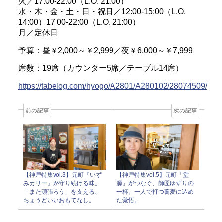
火／17:00-22:00（L.O. 21:00）
水・木・金・土・日・祝日／12:00-15:00（L.O.
14:00）17:00-22:00（L.O. 21:00）
月／定休日
予算：昼￥2,000～￥2,999／夜￥6,000～￥7,999
席数：19席（カウンター5席／テーブル14席）
https://tabelog.com/hyogo/A2801/A280102/28074509/
前の記事
次の記事
【神戸特集vol.3】元町『いず
【神戸特集vol.5】元町「堂
みカリー』が守り続ける味。
源」がつなぐ、師匠ゆずりの
「また頑張ろう」を支える、
一杯。一人で打つ蕎麦に込め
ちょうどいいおもてなし。
た覚悟。