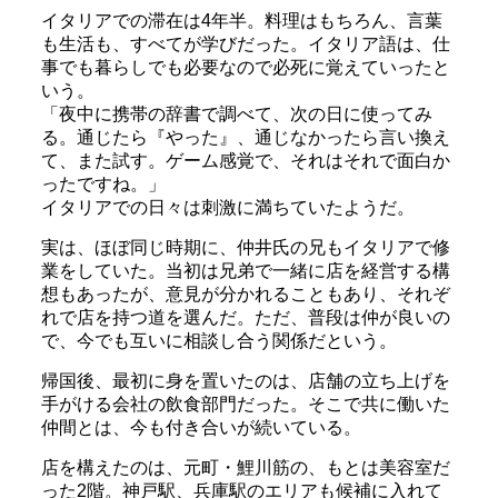
イタリアでの滞在は4年半。料理はもちろん、言葉
も生活も、すべてが学びだった。イタリア語は、仕
事でも暮らしでも必要なので必死に覚えていったと
いう。
「夜中に携帯の辞書で調べて、次の日に使ってみ
る。通じたら『やった』、通じなかったら言い換え
て、また試す。ゲーム感覚で、それはそれで面白か
ったですね。」
イタリアでの日々は刺激に満ちていたようだ。
実は、ほぼ同じ時期に、仲井氏の兄もイタリアで修
業をしていた。当初は兄弟で一緒に店を経営する構
想もあったが、意見が分かれることもあり、それぞ
れで店を持つ道を選んだ。ただ、普段は仲が良いの
で、今でも互いに相談し合う関係だという。
帰国後、最初に身を置いたのは、店舗の立ち上げを
手がける会社の飲食部門だった。そこで共に働いた
仲間とは、今も付き合いが続いている。
店を構えたのは、元町・鯉川筋の、もとは美容室だ
った2階。神戸駅、兵庫駅のエリアも候補に入れて