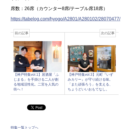
席数：26席（カウンター8席/テーブル席18席）
https://tabelog.com/hyogo/A2801/A280102/28070477/
前の記事
次の記事
【神戸特集vol.3】元町『いず
【神戸特集vol.1】居酒屋「ふ
みカリー』が守り続ける味。
じまる」を手掛ける二人が創
「また頑張ろう」を支える、
る地域活性化。二宮を人気の
ちょうどいいおもてなし。
街へ！
特集一覧トップへ