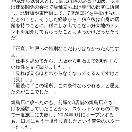
16歳から飲食人として食には縁のある中山氏。以前
は建築関係の会社で店舗立ち上げ専門の部署に所属
し、北野坂や東門街にて、7店舗ほどを手掛けられ
たとのこと。そうした経験から、独立後は自身の店
舗を持つことに。稀にしか出てこない好立地のテナ
ントを紹介してもらったこともきっかけだったそう
だ。
「正直、神戸への特別なこだわりはなかったんです
よ。」
「仕事を辞めてから、大阪から明石まで200件くら
い物件を見て回りました。」
「見れば見るほどわからなくなってくるんですけど
（笑）。」
「最後に『この場所、この条件ならやれる』と思え
たのがここでした。」
焼鳥店に絞ったのも、前職で3店舗の焼鳥店立ち上
げを経験していたことから。スケルトンからの工事
で一度施工に失敗し、2024年9月にオープンする
も、11月にもう一度作り直したという苦労のスター
トだった。