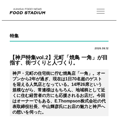
MENU
特集
2026.06.12
【神戸特集vol.2】元町「焼鳥 一角」が目
指す、街づくりと人づくり。
神戸・元町の住宅街に佇む焼鳥店「一角」。オー
プンから2年が過ぎ、現在は1日70名超のゲスト
を迎える人気店となっている。14坪26席という
規模ながら、常連様はもちろん、地域柄として近
くに住む経営者の方にも応援されるお店だ。今回
はオーナーでもある、E.Thompson株式会社の代
表取締役社長、中山輝彦氏にお店の魅力と神戸へ
の想いを伺った。