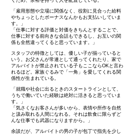
くため、余裕を持って人を配置している。
「雇用形態や立場に関係なく、役割に見合った給料
やちょっとしたボーナスなんかもお支払いしていま
す。」
「仕事に対する評価と対価をきちんとすることで、
仕事に対する前向きな会話もできるし、お互いの関
係も全然違ってくると思っています。」
スタッフの特徴としては、優しい子が揃っていると
いう。お父さんが常連として通ってくれたり、家で
アルバイトが禁止されている子もここならOKと言わ
れるほど。家族ぐるみで「一角」を愛してくれる関
係性が生まれている。
「就職や社会に出るときのスタートラインとして、
うちで働いていた経験は絶対に活きると思っていま
す。」
「気さくなお客さんが多いから、表情や所作を自然
と汲み取れる人間になれる。それは飲食に限らずど
んな仕事でも武器になりますから。」
余談だが、アルバイトの男の子が包丁で指先を少し