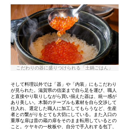
こだわりの器に盛りつけられる「土鍋ごはん」
そして料理以外では「器」や「内装」にもこだわり
が見られた。滋賀県の信楽まで自ら足を運び、職人
と直接やり取りしながら買い揃えた器は、統一感が
あり美しい。木製のテーブルも素材を自ら交渉して
仕入れ、選定した職人に加工してもらうなど、生産
者との繋がりをとても大切にしている。また入口の
重厚な扉は昔の蔵の扉をそのまま転用しているとの
こと。ケヤキの一枚板や、自分で手入れする包丁、