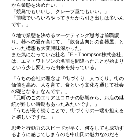
から業態を決めたい。」
「焼鳥でもいいし、クレープ屋でもいい。」
「前職でいろいろやってきたから引き出しは多いん
です。」
立地で業態を決めるマーケティング思考は前職譲
り。器への愛が高じて、「飲食店向けの食器屋」と
いった構想も大変興味深かった。
また気になっていた社名「E・Thompson株式会社」
は、エマ・ワトソンの名前を間違ったことが始まり
という少し変わった由来を持っている。
「うちの会社の理念は『街づくり、人づくり。街の
価値を高め、人を育て、食という文化を通じて社会
の礎となる』なんです。」
「元町のこのエリアはコロナの影響から、お店の継
続が難しい時期もあったみたいです。」
「うちが長く続くことで、街づくりの一端を担える
と嬉しいですね。」
思考と行動力のスピードが早く、何をしても成功す
るように感じてしまうのも中山氏の魅力なのだろ