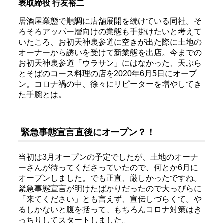
表取締役 行友裕二
居酒屋業態で順調に店舗展開を続けている同社。そ
ろそろアッパー層向けの業態も手掛けたいと考えて
いたころ、お初天神裏参道に空きが出た際に土地の
オーナーから誘いを受けて新業態を出店。今までの
お初天神裏参道「ウラサン」にはなかった、天ぷら
とそばのコース料理の店を2020年6月5日にオープ
ン。コロナ禍の中、徐々にリピーターを増やしてき
た手腕とは。
緊急事態宣言直後にオープン？！
当初は3月オープンの予定でしたが、土地のオーナ
ーさんが待ってくださっていたので、何とか6月に
オープンしました。でも正直、厳しかったですね。
緊急事態宣言が明けたばかりだったので大っぴらに
「来てください」とも言えず、宣伝しづらくて。や
るしかないと腹を括って、もちろんコロナ対策はき
っちりしてスタートしました。