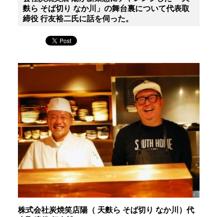
麩ら そば切り なか川」の舞台裏について代表取
締役 行友裕二氏に話を伺った。
株式会社炭焼笑店陽（ 天麩ら そば切り なか川）代