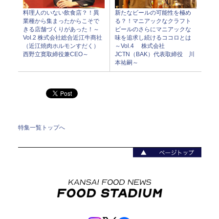
料理人のいない飲食店？！異
新たなビールの可能性を極め
業種から集まったからこそで
る？！マニアックなクラフト
きる店舗づくりがあった！～
ビールのさらにマニアックな
Vol.2 株式会社総合近江牛商社
味を追求し続けるココロとは
（近江焼肉ホルモンすだく）
～Vol.4 株式会社
西野立寛取締役兼CEO～
JCTN（BAK）代表取締役 川
本祐嗣～
特集一覧トップへ