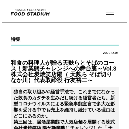
MENU
特集
2020.12.09
和食の料理人が贈る天麩らとそばのコー
ス！新業態チャレンジへの舞台裏～Vol.3
株式会社炭焼笑店陽（ 天麩ら そば切り
なか川）代表取締役 行友裕二～
独自の取り組みや経営手法で、これまでになかっ
た飲食のカタチを生みだし続ける経営者たち。新
型コロナウイルスによる緊急事態宣言で多大な影
響を受ける中でも売上を維持し続けている理由は
どこにあるのか。
第三回は、居酒屋業態で人気店舗を展開する株式
会社炭焼笑店 陽が新業態にチャレンジした「 天