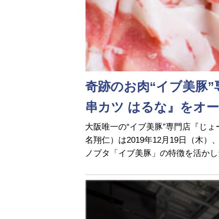
奇跡のお肉“イブ美豚
串カツ はるな』をオ
大阪唯一の“イブ美豚”専門店『じ
名翔仁）は2019年12月19日（
ノブタ「イブ美豚」の特徴を活かした