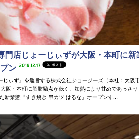
”専門店じょーじぃずが大阪・本町に新
2019.12.17
ープン
ょーじぃず』を運営する株式会社ジョージーズ（本社：大阪
木）、大阪・本町に脂肪融点が低く、加熱により甘めであっさ
新業態『すき焼き 串カツ はるな』オープンす...