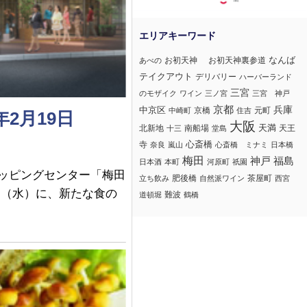
なんば
お初天神
お初天神裏参道
あべの
テイクアウト
デリバリー
ハーバーランド
三宮
のモザイク
ワイン
三ノ宮
三宮 神戸
京都
兵庫
中京区
京橋
元町
中崎町
住吉
年2月19日
大阪
北新地
南船場
天満
天王
十三
堂島
心斎橋
寺
奈良
嵐山
心斎橋 ミナミ
日本橋
梅田
神戸
福島
日本酒
本町
河原町
祇園
ッピングセンター「梅田
肥後橋
茶屋町
立ち飲み
自然派ワイン
西宮
日（水）に、新たな食の
難波
道頓堀
鶴橋