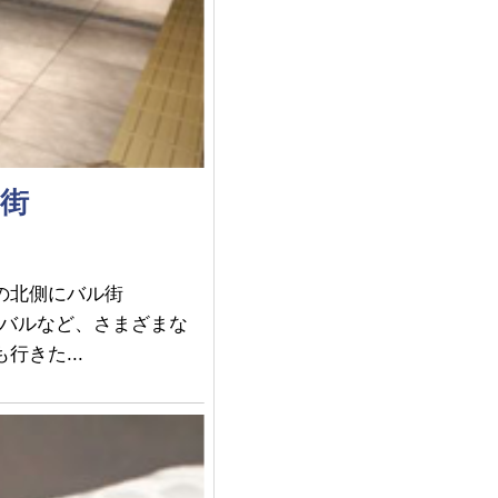
街
の北側にバル街
グバルなど、さまざまな
きた...