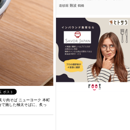
難波
道頓堀
鶴橋
り肉そば ニューヨーク 本町
合で施した極太そばに、炙っ