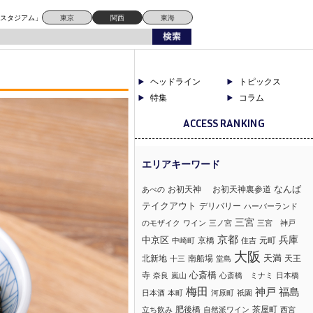
ドスタジアム」
東京
関西
東海
ヘッドライン
トピックス
特集
コラム
ACCESS RANKING
なんば
お初天神
お初天神裏参道
あべの
テイクアウト
デリバリー
ハーバーランド
三宮
のモザイク
ワイン
三ノ宮
三宮 神戸
京都
兵庫
中京区
京橋
元町
中崎町
住吉
大阪
北新地
南船場
天満
天王
十三
堂島
心斎橋
寺
奈良
嵐山
心斎橋 ミナミ
日本橋
梅田
神戸
福島
日本酒
本町
河原町
祇園
肥後橋
茶屋町
立ち飲み
自然派ワイン
西宮