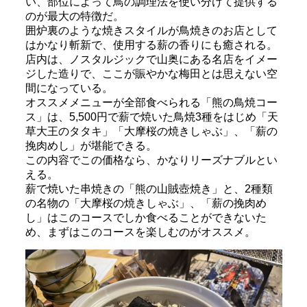
い、部位によって鳥の調理法を使い分けて提供する
のが最大の特徴だ。
囲炉裏のような焼きスタイルが鳥焼きのお店として
はかなり斬新で、使用する薪の香りにも癒される。
店内は、ノスタルジックで山奥にある名店をイメー
ジした造りで、ここが賑やかな梅田とは思えない空
間になっている。
オススメメニューが全部食べられる「熊の鳥焼コー
ス」は、5,500円で薪で焼いた鳥焼3種をはじめ「天
草大王のタタキ」「大摩桜の焼きしゃぶ」、「薪の
挽肉めし」が堪能できる。
この内容でこの価格なら、かなりリーズナブルとい
える。
薪で焼いた串焼きの「熊の山賊壺焼き」と、2種類
の名物の「大摩桜の焼きしゃぶ」、「薪の挽肉め
し」はこのコースでしか食べることができないた
め、まずはこのコースを楽しむのがオススメ。