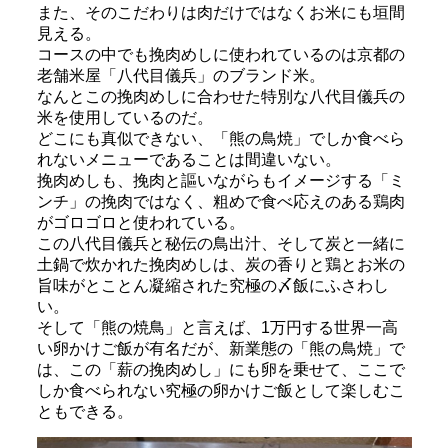
また、そのこだわりは肉だけではなくお米にも垣間
見える。
コースの中でも挽肉めしに使われているのは京都の
老舗米屋「八代目儀兵」のブランド米。
なんとこの挽肉めしに合わせた特別な八代目儀兵の
米を使用しているのだ。
どこにも真似できない、「熊の鳥焼」でしか食べら
れないメニューであることは間違いない。
挽肉めしも、挽肉と謳いながらもイメージする「ミ
ンチ」の挽肉ではなく、粗めで食べ応えのある鶏肉
がゴロゴロと使われている。
この八代目儀兵と秘伝の鳥出汁、そして炭と一緒に
土鍋で炊かれた挽肉めしは、炭の香りと鶏とお米の
旨味がとことん凝縮された究極の〆飯にふさわし
い。
そして「熊の焼鳥」と言えば、1万円する世界一高
い卵かけご飯が有名だが、新業態の「熊の鳥焼」で
は、この「薪の挽肉めし」にも卵を乗せて、ここで
しか食べられない究極の卵かけご飯として楽しむこ
ともできる。