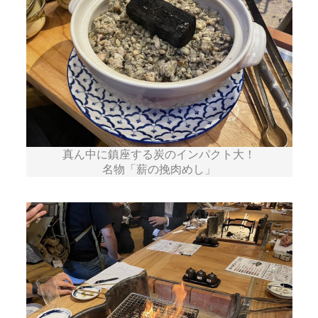
真ん中に鎮座する炭のインパクト大！
名物「薪の挽肉めし」