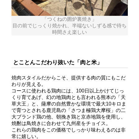
「つくねの囲炉裏焼き」
目の前でじっくり焼かれ、半端ないしずる感で待ち
時間さえ楽しい
とことんこだわり抜いた「肉と米」
焼肉スタイルだからこそ、提供する肉の質にもこだ
わりが見える。
コースに使われる鶏肉には、100日以上かけてじっ
くり育てあげ、幻の地鶏肉とも言われる熊本の「天
草大王」と、薩摩の自然豊かな環境で最大10キロま
で育つとされる鹿児島の「さつま極鶏大摩桜」の二
大ブランド鶏の他、朝挽き鶏と京赤地鶏を使用し、
焼酎は鳥焼きに合わせて九州産をチョイス。
これらの鶏肉をこの価格でしっかり味わえるのは非
常に嬉しい。