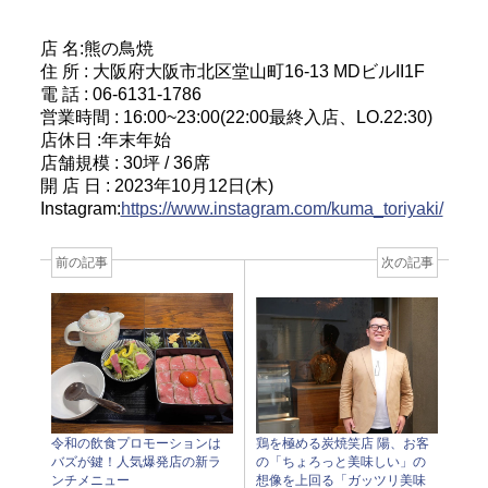
店 名:熊の鳥焼
住 所 : 大阪府大阪市北区堂山町16-13 MDビルII1F
電 話 : 06-6131-1786
営業時間 : 16:00~23:00(22:00最終入店、LO.22:30)
店休日 :年末年始
店舗規模 : 30坪 / 36席
開 店 日 : 2023年10月12日(木)
Instagram:
https://www.instagram.com/kuma_toriyaki/
前の記事
次の記事
令和の飲食プロモーションは
鶏を極める炭焼笑店 陽、お客
バズが鍵！人気爆発店の新ラ
の「ちょろっと美味しい」の
ンチメニュー
想像を上回る「ガッツリ美味