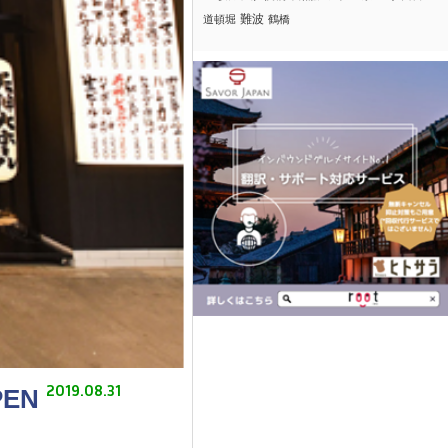
難波
道頓堀
鶴橋
2019.08.31
EN