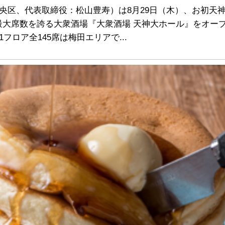
中央区、代表取締役：松山豊寿）は8月29日（木）、お初天
内最大席数を誇る大衆酒場『大衆酒場 天神大ホール』をオー
ロア全145席は梅田エリアで...