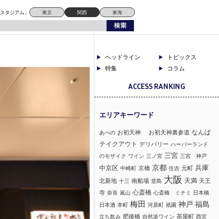
ドスタジアム」
東京
関西
東海
ヘッドライン
トピックス
特集
コラム
ACCESS RANKING
なんば
お初天神
お初天神裏参道
あべの
テイクアウト
デリバリー
ハーバーランド
三宮
のモザイク
ワイン
三ノ宮
三宮 神戸
京都
兵庫
中京区
京橋
元町
中崎町
住吉
大阪
北新地
南船場
天満
天王
十三
堂島
心斎橋
寺
奈良
嵐山
心斎橋 ミナミ
日本橋
梅田
神戸
福島
日本酒
本町
河原町
祇園
肥後橋
茶屋町
立ち飲み
自然派ワイン
西宮