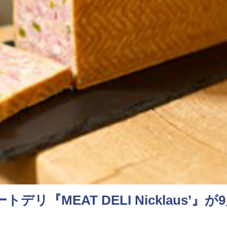
リ『MEAT DELI Nicklaus’』が