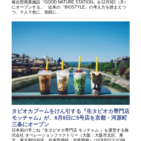
複合型商業施設『GOOD NATURE STATION』を12月9日（月）
にオープンする。 従来の「BIOSTYLE」の考え方を踏まえつ
つ、十人十色に、気軽に...
タピオカブームをけん引する『生タピオカ専門店
モッチャム』が、6月8日に5号店を京都・河原町
三条にオープン
日本初の手ごね『生タピオカ専門店 モッチャム 』を運営する株
式会社 オペレーションファクトリー（大阪：大阪市北区、東
京：東京都渋谷区、代表取締役：笠島明裕）は6月8日(土)11時、